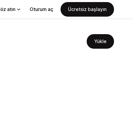
öz atın
Oturum aç
Ücretsiz başlayın
Yükle