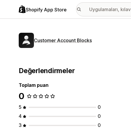
Shopify App Store
Customer Account Blocks
Değerlendirmeler
Toplam puan
0
5
0
4
0
3
0