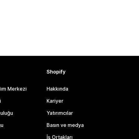
Shopify
dım Merkezi
Hakkında
i
Kariyer
luluğu
Yatırımcılar
gu
Basın ve medya
İş Ortakları