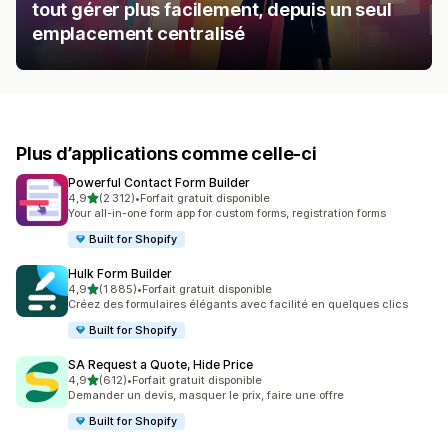
tout gérer plus facilement, depuis un seul
emplacement centralisé
Plus d’applications comme celle-ci
Powerful Contact Form Builder
étoile(s) sur 5
4,9
(2 312)
•
Forfait gratuit disponible
2312 avis au total
Your all-in-one form app for custom forms, registration forms
Built for Shopify
Hulk Form Builder
étoile(s) sur 5
4,9
(1 885)
•
Forfait gratuit disponible
1885 avis au total
Créez des formulaires élégants avec facilité en quelques clics
Built for Shopify
SA Request a Quote, Hide Price
étoile(s) sur 5
4,9
(612)
•
Forfait gratuit disponible
612 avis au total
Demander un devis, masquer le prix, faire une offre
Built for Shopify