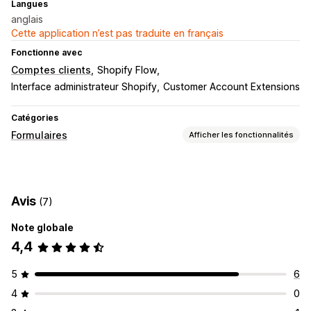
Langues
anglais
Cette application n’est pas traduite en français
Fonctionne avec
Comptes clients
Shopify Flow
Interface administrateur Shopify
Customer Account Extensions
Catégories
Formulaires
Afficher les fonctionnalités
Types de formulaires
Contacts
Personnalisé
Enregistrements
Sondages
Avis
(7)
Personnalisation
Note globale
Champs personnalisés
Formulaires intégrés
4,4
5
6
4
0