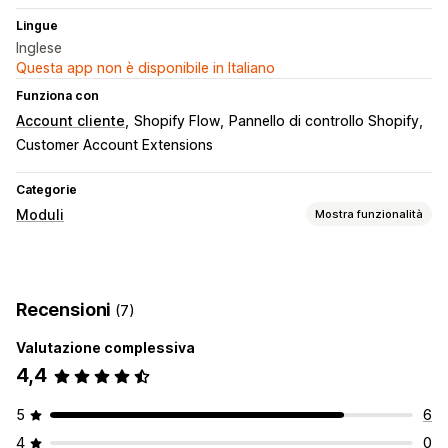
Lingue
Inglese
Questa app non è disponibile in Italiano
Funziona con
Account cliente
Shopify Flow
Pannello di controllo Shopify
Customer Account Extensions
Categorie
Moduli
Mostra funzionalità
Tipi di modulo
Contatti
Personalizzato
Registrazioni
Sondaggi
Recensioni
(7)
Personalizzazione
Valutazione complessiva
Campi personalizzati
Moduli incorporati
4,4
5
6
4
0