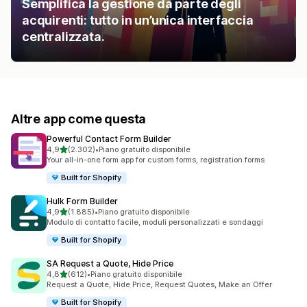
Semplifica la gestione da parte degli
acquirenti: tutto in un’unica interfaccia
centralizzata.
Altre app come questa
Powerful Contact Form Builder
stelle su 5
4,9
(2.302)
•
Piano gratuito disponibile
2302 recensioni totali
Your all-in-one form app for custom forms, registration forms
Built for Shopify
Hulk Form Builder
stelle su 5
4,9
(1.885)
•
Piano gratuito disponibile
1885 recensioni totali
Modulo di contatto facile, moduli personalizzati e sondaggi
Built for Shopify
SA Request a Quote, Hide Price
stelle su 5
4,8
(612)
•
Piano gratuito disponibile
612 recensioni totali
Request a Quote, Hide Price, Request Quotes, Make an Offer
Built for Shopify