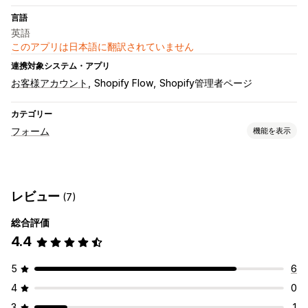
言語
英語
このアプリは日本語に翻訳されていません
連携対象システム・アプリ
お客様アカウント
Shopify Flow
Shopify管理者ページ
カテゴリー
フォーム
機能を表示
フォームタイプ
問い合わせ
カスタム
登録
アンケート
レビュー
(7)
カスタマイズ
総合評価
カスタムフィールド
埋め込み式フォーム
4.4
5
6
4
0
3
1