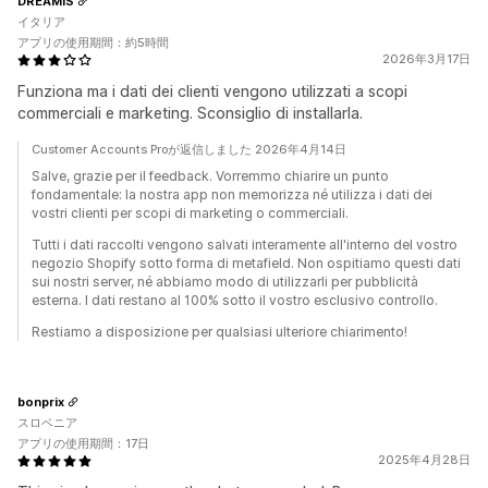
DREAMIS
イタリア
アプリの使用期間：約5時間
2026年3月17日
Funziona ma i dati dei clienti vengono utilizzati a scopi
commerciali e marketing. Sconsiglio di installarla.
Customer Accounts Proが返信しました 2026年4月14日
Salve, grazie per il feedback. Vorremmo chiarire un punto
fondamentale: la nostra app non memorizza né utilizza i dati dei
vostri clienti per scopi di marketing o commerciali.
Tutti i dati raccolti vengono salvati interamente all'interno del vostro
negozio Shopify sotto forma di metafield. Non ospitiamo questi dati
sui nostri server, né abbiamo modo di utilizzarli per pubblicità
esterna. I dati restano al 100% sotto il vostro esclusivo controllo.
Restiamo a disposizione per qualsiasi ulteriore chiarimento!
bonprix
スロベニア
アプリの使用期間：17日
2025年4月28日