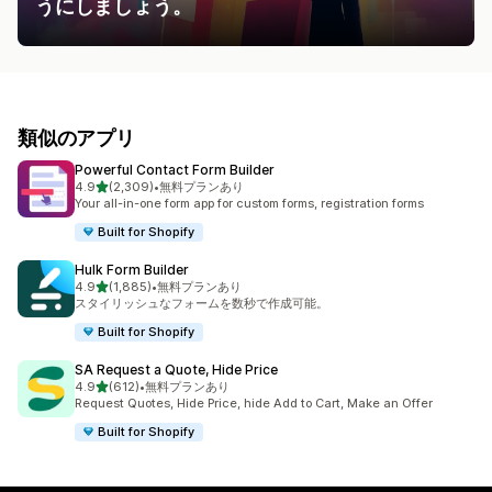
うにしましょう。
類似のアプリ
Powerful Contact Form Builder
5つ星中
4.9
(2,309)
•
無料プランあり
合計レビュー数：2309件
Your all-in-one form app for custom forms, registration forms
Built for Shopify
Hulk Form Builder
5つ星中
4.9
(1,885)
•
無料プランあり
合計レビュー数：1885件
スタイリッシュなフォームを数秒で作成可能。
Built for Shopify
SA Request a Quote, Hide Price
5つ星中
4.9
(612)
•
無料プランあり
合計レビュー数：612件
Request Quotes, Hide Price, hide Add to Cart, Make an Offer
Built for Shopify