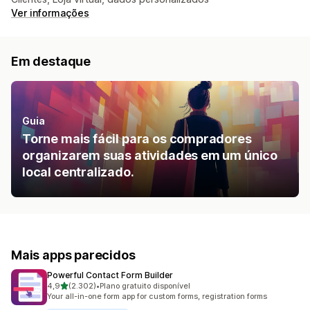
Ver informações
Em destaque
Guia
Torne mais fácil para os compradores
organizarem suas atividades em um único
local centralizado.
Mais apps parecidos
Powerful Contact Form Builder
de 5 estrelas
4,9
(2.302)
•
Plano gratuito disponível
2302 avaliações ao todo
Your all-in-one form app for custom forms, registration forms