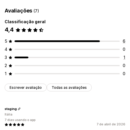
Contatos
Personalizado
Inscrições
Pesquisas
Avaliações
(7)
Personalização
Classificação geral
Campos personalizados
Formulários incorporados
4,4
5
6
4
0
3
1
2
0
1
0
Escrever avaliação
Todas as avaliações
staging
Itália
7 dias usando o app
7 de abril de 2026