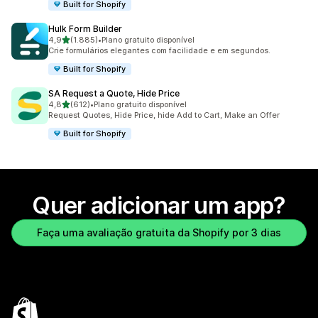
Built for Shopify
Hulk Form Builder
de 5 estrelas
4,9
(1.885)
•
Plano gratuito disponível
1885 avaliações ao todo
Crie formulários elegantes com facilidade e em segundos.
Built for Shopify
SA Request a Quote, Hide Price
de 5 estrelas
4,8
(612)
•
Plano gratuito disponível
612 avaliações ao todo
Request Quotes, Hide Price, hide Add to Cart, Make an Offer
Built for Shopify
Quer adicionar um app?
Faça uma avaliação gratuita da Shopify por 3 dias