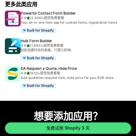
更多此类应用
Powerful Contact Form Builder
星（满分 5 星）
4.9
(2,306)
•
提供免费套餐
总共 2306 条评论
Your all-in-one form app for custom forms, registration forms
Built for Shopify
Hulk Form Builder
星（满分 5 星）
4.9
(1,885)
•
提供免费套餐
总共 1885 条评论
轻松创建时尚的表格，只需几秒钟。
Built for Shopify
SA Request a Quote, Hide Price
星（满分 5 星）
4.8
(612)
•
提供免费套餐
总共 612 条评论
Add quotation request form, hide price for your B2B store
Built for Shopify
想要添加应用？
免费试用 Shopify 3 天