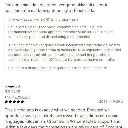
Funziona ma i dati dei clienti vengono utilizzati a scopi
commerciali e marketing. Sconsiglio di installarla.
Customer Accounts Pro已回复 2026年4月14日
Salve, grazie per il feedback. Vorremmo chiarire un punto
fondamentale: la nostra app non memorizza né utilizza i dati dei
vostri clienti per scopi di marketing o commerciali.
Tutti i dati raccolti vengono salvati interamente all'interno del vostro
negozio Shopify sotto forma di metafield. Non ospitiamo questi dati
sui nostri server, né abbiamo modo di utilizzarli per pubblicità
esterna. I dati restano al 100% sotto il vostro esclusivo controllo.
Restiamo a disposizione per qualsiasi ulteriore chiarimento!
bonprix
斯洛文尼亚
17天 人在使用应用
2025年4月28日
This simple app is exactly what we needed. Because we
operate in several markets, we missed translations into some
languages (Slovenian, Croatian…). We contacted support and
within a few days the translations were taken care of. Excellent