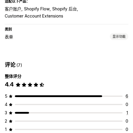
适配以下产品：
客户账户
Shopify Flow
Shopify 后台
Customer Account Extensions
类别
表单
显示功能
表单类型
联系人
自定义
注册
问卷调查
评论
(7)
自定义
整体评分
自定义字段
嵌入式表单
4.4
5
6
4
0
3
1
2
0
1
0