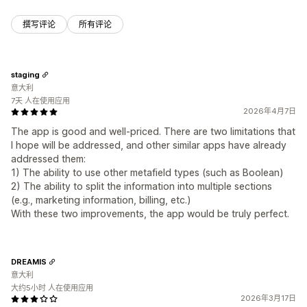
撰写评论
所有评论
staging
意大利
7天 人在使用应用
2026年4月7日
The app is good and well-priced. There are two limitations that
I hope will be addressed, and other similar apps have already
addressed them:
1) The ability to use other metafield types (such as Boolean)
2) The ability to split the information into multiple sections
(e.g., marketing information, billing, etc.)
With these two improvements, the app would be truly perfect.
DREAMIS
意大利
大约5小时 人在使用应用
2026年3月17日