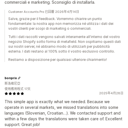
commerciali e marketing. Sconsiglio di installarla.
Customer Accounts Pro 已回覆 2026年4月14日
Salve, grazie per il feedback. Vorremmo chiarire un punto
fondamentale: la nostra app non memorizza né utilizza i dati dei
vostri clienti per scopi di marketing o commerciali.
Tutti i dati raccolti vengono salvati interamente all'interno del vostro
negozio Shopify sotto forma di metafield. Non ospitiamo questi dati
sui nostri server, né abbiamo modo di utilizzarli per pubblicità
esterna. I dati restano al 100% sotto il vostro esclusivo controllo.
Restiamo a disposizione per qualsiasi ulteriore chiarimento!
bonprix
斯洛維尼亞
使用應用程式 17天
2025年4月28日
This simple app is exactly what we needed. Because we
operate in several markets, we missed translations into some
languages (Slovenian, Croatian…). We contacted support and
within a few days the translations were taken care of. Excellent
support. Great job!