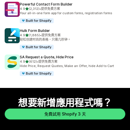
Powerful Contact Form Builder
滿分 5 顆星
4.9
(2,312)
•
提供免費方案
共有 2312 則評價
Your all-in-one form app for custom forms, registration forms
Built for Shopify
Hulk Form Builder
滿分 5 顆星
4.9
(1,885)
•
提供免費方案
共有 1885 則評價
轻松创建时尚的表格，只需几秒钟。
Built for Shopify
SA Request a Quote, Hide Price
滿分 5 顆星
4.9
(612)
•
提供免費方案
共有 612 則評價
Hide Price, Request Quotes, Make an Offer, hide Add to Cart
Built for Shopify
想要新增應用程式嗎？
免費試用 Shopify 3 天