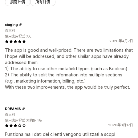
撰寫評價
所有評價
staging
義大利
使用應用程式 7天
2026年4月7日
The app is good and well-priced. There are two limitations that
I hope will be addressed, and other similar apps have already
addressed them:
1) The ability to use other metafield types (such as Boolean)
2) The ability to split the information into multiple sections
(e.g., marketing information, billing, etc.)
With these two improvements, the app would be truly perfect.
DREAMIS
義大利
使用應用程式 大約5小時
2026年3月17日
Funziona ma i dati dei clienti vengono utilizzati a scopi