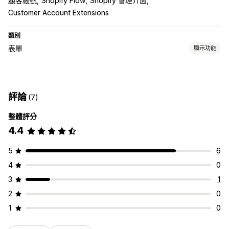
顧客帳號
Shopify Flow
Shopify 管理介面
Customer Account Extensions
類別
表單
顯示功能
表單類型
聯絡資訊
自訂
註冊
問卷調查
評論
(7)
自訂
整體評分
自訂欄位
嵌入式表單
4.4
5
6
4
0
3
1
2
0
1
0