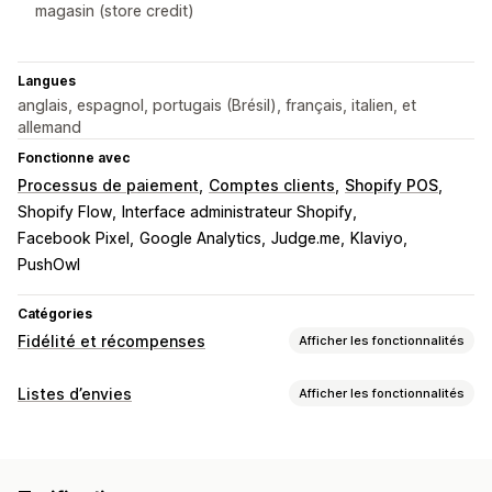
magasin (store credit)
Langues
anglais, espagnol, portugais (Brésil), français, italien, et
allemand
Fonctionne avec
Processus de paiement
Comptes clients
Shopify POS
Shopify Flow
Interface administrateur Shopify
Facebook Pixel
Google Analytics
Judge.me
Klaviyo
PushOwl
Catégories
Fidélité et récompenses
Afficher les fonctionnalités
Types de programmes
Listes d’envies
Afficher les fonctionnalités
Programmes de récompenses
Adhésions
Niveaux VIP
Types de listes
Programmes d’affiliation
Parrainages
Listes d’envies
Liste d’envies publique
Coups de cœur
Programmes de remises en espèces