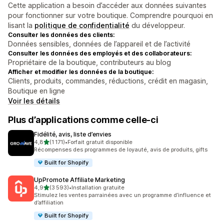
Cette application a besoin d’accéder aux données suivantes
pour fonctionner sur votre boutique. Comprendre pourquoi en
lisant la
politique de confidentialité
du développeur.
Consulter les données des clients:
Données sensibles, données de l’appareil et de l’activité
Consulter les données des employés et des collaborateurs:
Propriétaire de la boutique, contributeurs au blog
Afficher et modifier les données de la boutique:
Clients, produits, commandes, réductions, crédit en magasin,
Boutique en ligne
Voir les détails
Plus d’applications comme celle-ci
Fidélité, avis, liste d’envies
étoile(s) sur 5
4,8
(1 171)
•
Forfait gratuit disponible
1171 avis au total
Récompenses des programmes de loyauté, avis de produits, gifts
Built for Shopify
UpPromote Affiliate Marketing
étoile(s) sur 5
4,9
(3 593)
•
Installation gratuite
3593 avis au total
Stimulez les ventes parrainées avec un programme d’influence et
d’affiliation
Built for Shopify