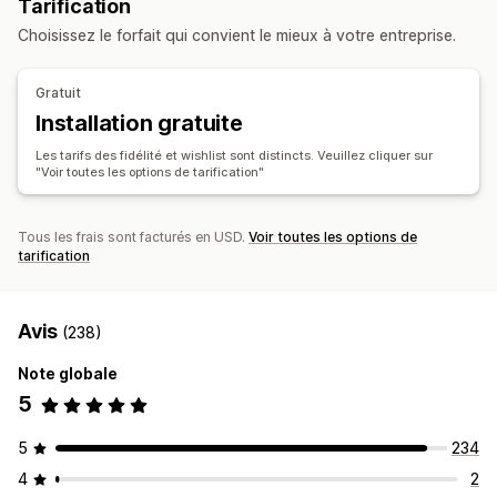
Tarification
Sauvegarder pour plus tard
Liste d’envies d’invité
Porte-monnaie électroniques
Programmes personnalisés
Choisissez le forfait qui convient le mieux à votre entreprise.
Gestion des listes
Récompenses que vous pouvez offrir
Partage d’e-mails
Partage social
Liens de partage
Points
Réductions
Coupons
Remises en espèces
Gratuit
Tableau de bord
Listes multiples
Crédits en magasin
Récompenses POS
Frais d’expédition
Installation gratuite
Importation et exportation
Ajout au panier
Expédition gratuite
Produits gratuits
Commission
Les tarifs des fidélité et wishlist sont distincts. Veuillez cliquer sur
Analyse des conversions
Accès anticipé
Accès en exclusivité
"Voir toutes les options de tarification"
Avantages pour les abonnés
Récompenses personnalisées
Personnalisation
Image de marque personnalisée
Tous les frais sont facturés en USD.
Voir toutes les options de
tarification
Mises en page personnalisées
Icônes personnalisées
Multilingue
Modèles d’e-mails
Alertes d’achat
Alertes de prix
Alertes de stock
Avis
(238)
Note globale
5
5
234
4
2