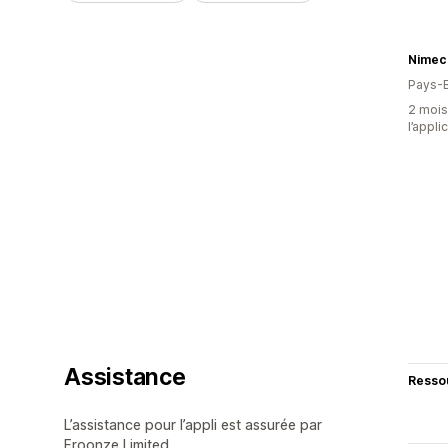
Nimec
Pays-
2 mois 
l’appli
Assistance
Resso
L’assistance pour l’appli est assurée par
Froonze Limited.