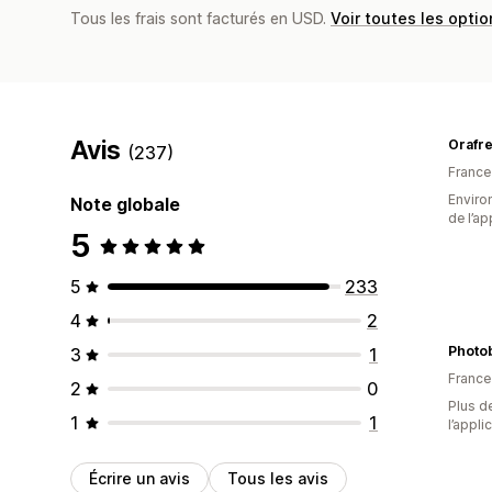
Tous les frais sont facturés en USD.
Voir toutes les optio
Avis
Orafr
(237)
France
Environ
Note globale
de l’ap
5
5
233
4
2
Photo
3
1
France
2
0
Plus de
1
1
l’appli
Écrire un avis
Tous les avis