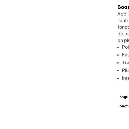
Boos
Appli
l'aut
fonct
de pe
en pl
Poi
Fav
Tra
Plu
Int
Langu
Fonct