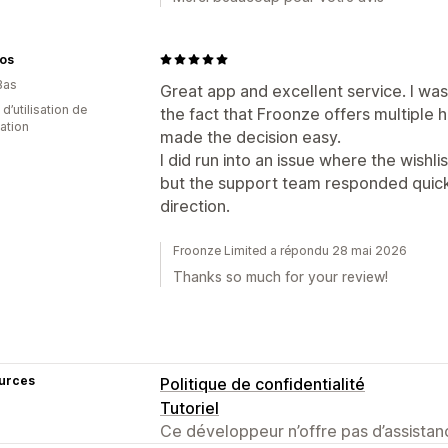
os
Bas
Great app and excellent service. I was i
d’utilisation de
the fact that Froonze offers multiple
cation
made the decision easy.
I did run into an issue where the wishli
but the support team responded quickl
direction.
Froonze Limited a répondu 28 mai 2026
Thanks so much for your review!
urces
Politique de confidentialité
Tutoriel
Ce développeur n’offre pas d’assistanc