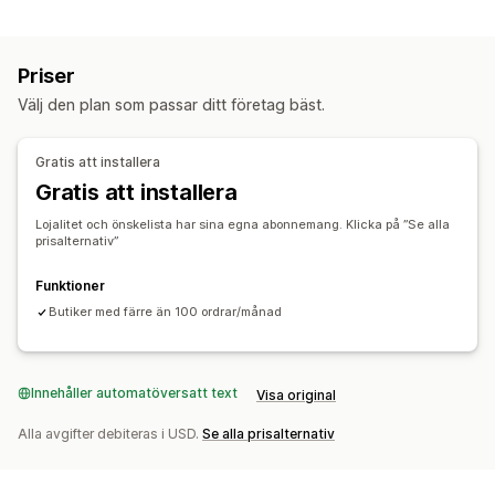
Listtyper
Affiliateprogram
Hänvisningar
Önskelistor
Offentlig önskelista
Favoriter
Spara till senare
Cashback-program
Digitala plånböcker
Priser
Gästönskelista
Anpassade program
Välj den plan som passar ditt företag bäst.
Listhantering
Belöningar som du kan erbjuda
Delning av e-postadress
Social delning
Dela länkar
Poäng
Rabatter
Kuponger
Cashback
Värdecheck
Gratis att installera
Instrumentpanel
Flera listor
Import och export
Belöningar i kassan
Fraktkostnader
Fri frakt
Gratis att installera
Lägg i varukorgen
Konverteringsanalys
Gratisprodukter
Provision
Tidig åtkomst
Lojalitet och önskelista har sina egna abonnemang. Klicka på ”Se alla
Exklusiv åtkomst
Medlemsförmåner
prisalternativ”
Anpassning
Anpassade belöningar
Anpassat varumärke
Anpassade layouter
Funktioner
Anpassade ikoner
Flera språk
E-postmallar
Butiker med färre än 100 ordrar/månad
Köpaviseringar
Prisaviseringar
Lageraviseringar
Innehåller automatöversatt text
Visa original
Alla avgifter debiteras i USD.
Se alla prisalternativ