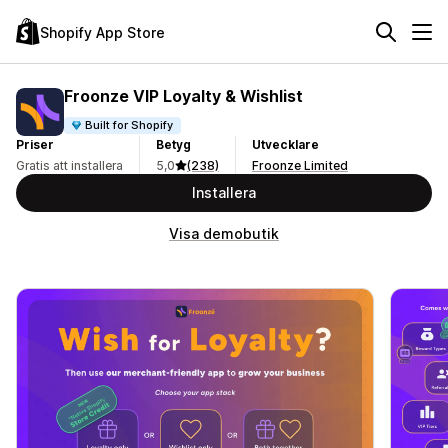
Shopify App Store
Froonze VIP Loyalty & Wishlist
Built for Shopify
Priser
Betyg
Utvecklare
Gratis att installera
5,0
(238)
Froonze Limited
Installera
Visa demobutik