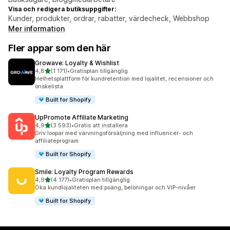
Visa och redigera butiksuppgifter:
Kunder, produkter, ordrar, rabatter, värdecheck, Webbshop
Mer information
Fler appar som den här
Growave: Loyalty & Wishlist
av 5 stjärnor
4,8
(1 171)
•
Gratisplan tillgänglig
1171 recensioner totalt
Helhetsplattform för kundretention med lojalitet, recensioner och
önskelista
Built for Shopify
UpPromote Affiliate Marketing
av 5 stjärnor
4,9
(3 593)
•
Gratis att installera
3593 recensioner totalt
Driv loopar med värvningsförsäljning med influencer- och
affiliateprogram
Built for Shopify
Smile: Loyalty Program Rewards
av 5 stjärnor
4,9
(4 177)
•
Gratisplan tillgänglig
4177 recensioner totalt
Öka kundlojaliteten med poäng, belöningar och VIP-nivåer
Built for Shopify