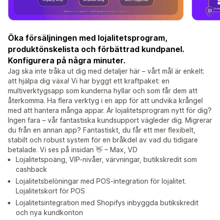
Öka försäljningen med lojalitetsprogram,
produktönskelista och förbättrad kundpanel.
Konfigurera på några minuter.
Jag ska inte tråka ut dig med detaljer här – vårt mål är enkelt:
att hjälpa dig växa! Vi har byggt ett kraftpaket: en
multiverktygsapp som kunderna hyllar och som får dem att
återkomma. Ha flera verktyg i en app för att undvika krångel
med att hantera många appar. Är lojalitetsprogram nytt för dig?
Ingen fara – vår fantastiska kundsupport vägleder dig. Migrerar
du från en annan app? Fantastiskt, du får ett mer flexibelt,
stabilt och robust system för en bråkdel av vad du tidigare
betalade. Vi ses på insidan 👋 – Max, VD
Lojalitetspoäng, VIP-nivåer, värvningar, butikskredit som
cashback
Lojalitetsbelöningar med POS-integration för lojalitet.
Lojalitetskort för POS
Lojalitetsintegration med Shopifys inbyggda butikskredit
och nya kundkonton