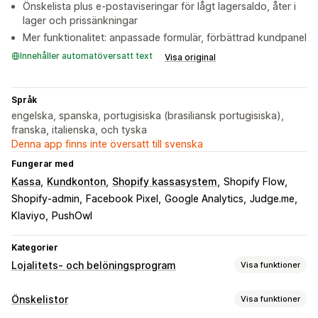
Önskelista plus e-postaviseringar för lågt lagersaldo, åter i
lager och prissänkningar
Mer funktionalitet: anpassade formulär, förbättrad kundpanel
Innehåller automatöversatt text
Visa original
Språk
engelska, spanska, portugisiska (brasiliansk portugisiska),
franska, italienska, och tyska
Denna app finns inte översatt till svenska
Fungerar med
Kassa
Kundkonton
Shopify kassasystem
Shopify Flow
Shopify-admin
Facebook Pixel
Google Analytics
Judge.me
Klaviyo
PushOwl
Kategorier
Lojalitets- och belöningsprogram
Visa funktioner
Programtyper
Önskelistor
Visa funktioner
Belöningsprogram
Medlemskap
VIP-program