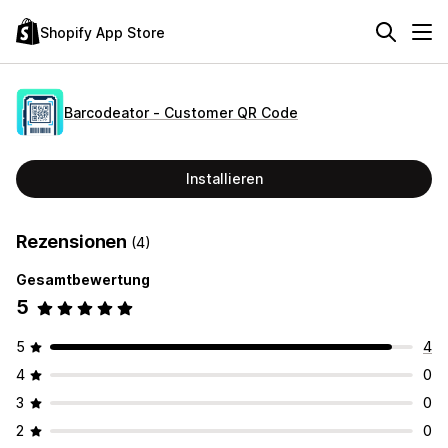
Shopify App Store
Barcodeator ‑ Customer QR Code
Installieren
Rezensionen
(4)
Gesamtbewertung
5
5
4
4
0
3
0
2
0