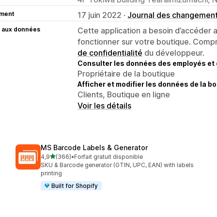
ment
17 juin 2022 ·
Journal des changemen
 aux données
Cette application a besoin d’accéder
fonctionner sur votre boutique. Compr
de confidentialité
du développeur.
Consulter les données des employés et 
Propriétaire de la boutique
Afficher et modifier les données de la bo
Clients, Boutique en ligne
Voir les détails
MS Barcode Labels & Generator
étoile(s) sur 5
4,9
(366)
•
Forfait gratuit disponible
366 avis au total
SKU & Barcode generator (GTIN, UPC, EAN) with labels
printing
Built for Shopify