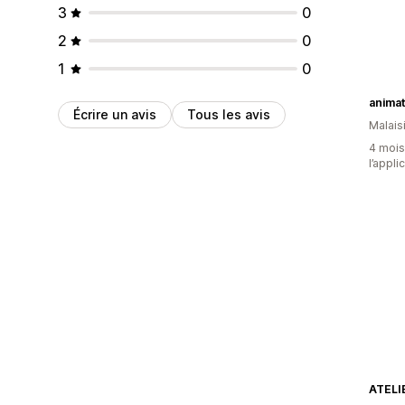
3
0
2
0
1
0
animat
Écrire un avis
Tous les avis
Malais
4 mois 
l’appli