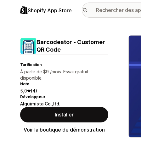
Shopify App Store
Galer
Barcodeator ‑ Customer
QR Code
Tarification
À partir de $9 /mois. Essai gratuit
disponible.
Note
5,0
(4)
Développeur
Alquimista Co.,ltd.
Installer
Voir la boutique de démonstration