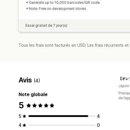
Generate up to 10,000 barcodes/QR code.
Note: Free on development stores.
Essai gratuit de 7 jour(s)
Tous les frais sont facturés en USD. Les frais récurrents et b
Avis
(4)
Japon
Presque
Note globale
de l’ap
5
5
4
4
0