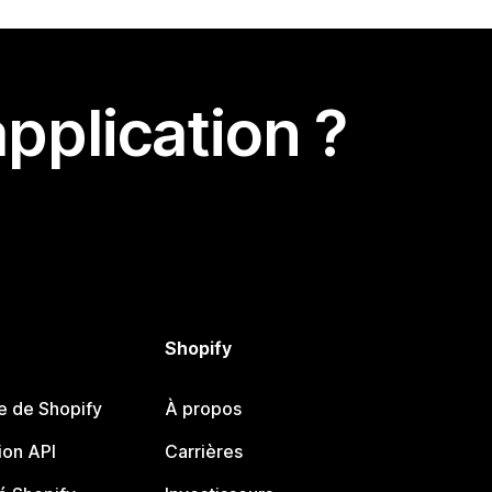
pplication ?
Shopify
e de Shopify
À propos
on API
Carrières