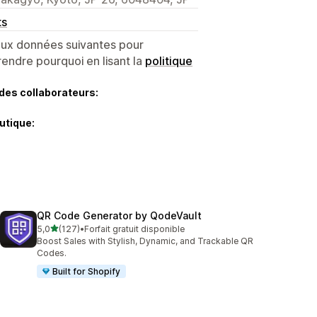
ts
 aux données suivantes pour
endre pourquoi en lisant la
politique
des collaborateurs:
utique:
QR Code Generator by QodeVault
étoile(s) sur 5
5,0
(127)
•
Forfait gratuit disponible
127 avis au total
Boost Sales with Stylish, Dynamic, and Trackable QR
Codes.
Built for Shopify