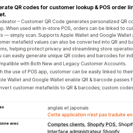
rate QR codes for customer lookup & POS order lin
et.
odeator – Customer QR Code generates personalized QR c
p. When used with in-store POS, orders can be linked to cu
ls — simply scan. Supports Apple Wallet and Google Wallet
mer metafield values can also be converted into QR and b
ms, helping protect privacy and streamlining store operatio
 can easily generate unique QR codes and barcodes for ind
mpatible with Both New and Legacy Customer Accounts.
h the use of POS app, customer can be easily linked to their
ple Wallet and Google Wallet enable QR & barcode passes 
vert customer metafields to QR & barcodes; custom codes 
es
anglais et japonais
Cette application n’est pas traduite en
ionne avec
Comptes clients
Shopify POS
Shopif
Interface administrateur Shopify