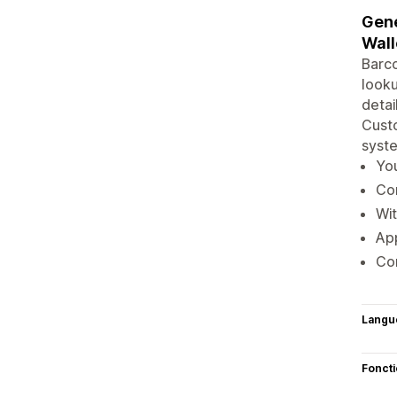
Gene
Wall
Barc
looku
detai
Custo
syste
You
Co
Wit
Ap
Con
Langu
Fonct