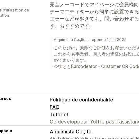
完全ノーコードでマイページに会員様向
 d’utilisation de
テーマエディターから簡単に設置できる
cation
エラーなどが起きても、問い合わせする
す。おすすめです。
Alquimista Co.,ltd. a répondu 1 juin 2025
このたびは、素敵なご評価をお寄せいただ
これからも事業者、購入者の皆様のお役に
めてまいります。
今後ともBarcodeator - Customer 
urces
Politique de confidentialité
FAQ
Tutoriel
Ce développeur n’offre pas d’assistanc
oppeur
Alquimista Co.,ltd.
4F Tokiwa Building Tearaimizumachi, 