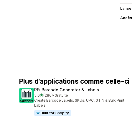
Lance
Accès
Plus d’applications comme celle-ci
RF: Barcode Generator & Labels
étoile(s) sur 5
5,0
(286)
•
Gratuite
286 avis au total
Create Barcode Labels, SKUs, UPC, GTIN & Bulk Print
Labels
Built for Shopify