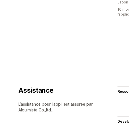
Japon
10 mois
l’appli
Assistance
Resso
L’assistance pour l’appli est assurée par
Alquimista Co.,ltd..
Dével