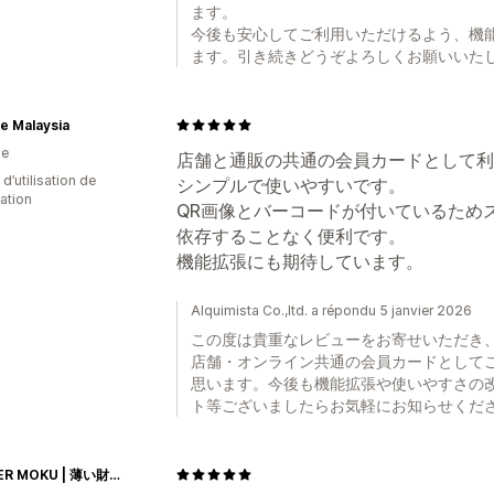
ます。
今後も安心してご利用いただけるよう、機
ます。引き続きどうぞよろしくお願いいた
e Malaysia
ie
店舗と通販の共通の会員カードとして利
d’utilisation de
シンプルで使いやすいです。
cation
QR画像とバーコードが付いているため
依存することなく便利です。
機能拡張にも期待しています。
Alquimista Co.,ltd. a répondu 5 janvier 2026
この度は貴重なレビューをお寄せいただき
店舗・オンライン共通の会員カードとして
思います。今後も機能拡張や使いやすさの
ト等ございましたらお気軽にお知らせくだ
ATELIER MOKU | 薄い財布などの革小物ブランド