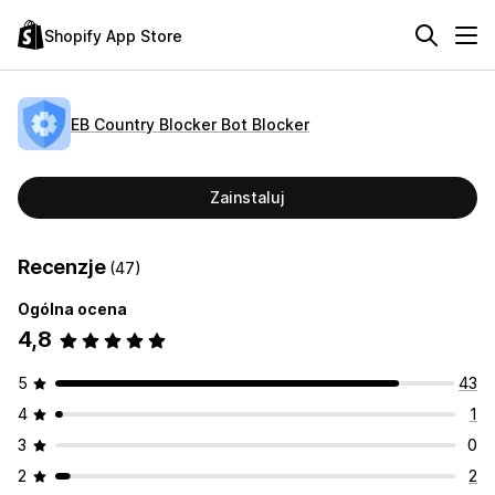
Shopify App Store
EB Country Blocker Bot Blocker
Zainstaluj
Recenzje
(47)
Ogólna ocena
4,8
5
43
4
1
3
0
2
2