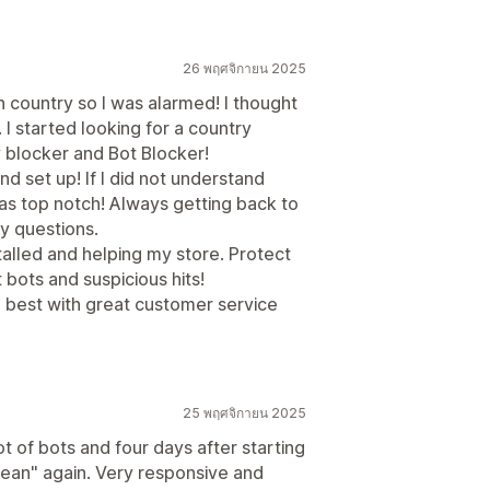
26 พฤศจิกายน 2025
in country so I was alarmed! I thought
 I started looking for a country
 blocker and Bot Blocker!
d set up! If I did not understand
as top notch! Always getting back to
y questions.
stalled and helping my store. Protect
bots and suspicious hits!
he best with great customer service
25 พฤศจิกายน 2025
t of bots and four days after starting
"clean" again. Very responsive and