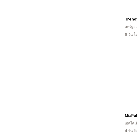
Trend
สหรัฐอเ
6 วัน 
MiaPu
เอสโตเน
4 วัน 