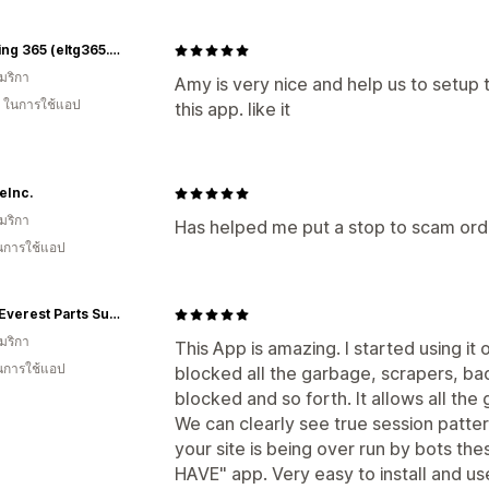
eLighting 365 (eltg365.com)
มริกา
Amy is very nice and help us to setup t
ี ในการใช้แอป
this app. like it
eInc.
มริกา
Has helped me put a stop to scam or
ในการใช้แอป
USA - Everest Parts Supplies
มริกา
This App is amazing. I started using it
ในการใช้แอป
blocked all the garbage, scrapers, bad
blocked and so forth. It allows all the
We can clearly see true session patter
your site is being over run by bots the
HAVE" app. Very easy to install and use