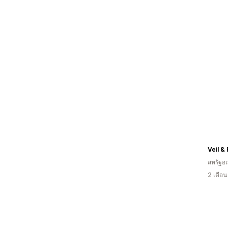
Veil &
สหรัฐอเ
2 เดือ