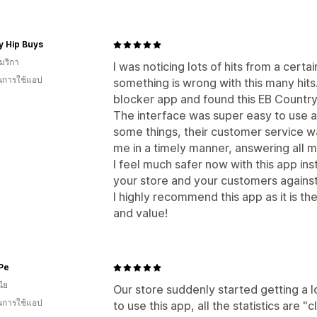
y Hip Buys
มริกา
I was noticing lots of hits from a certa
ในการใช้แอป
something is wrong with this many hits.
blocker app and found this EB Country
The interface was super easy to use an
some things, their customer service w
me in a timely manner, answering all m
I feel much safer now with this app in
your store and your customers against 
I highly recommend this app as it is t
and value!
Pe
ีย
Our store suddenly started getting a lo
ในการใช้แอป
to use this app, all the statistics are 