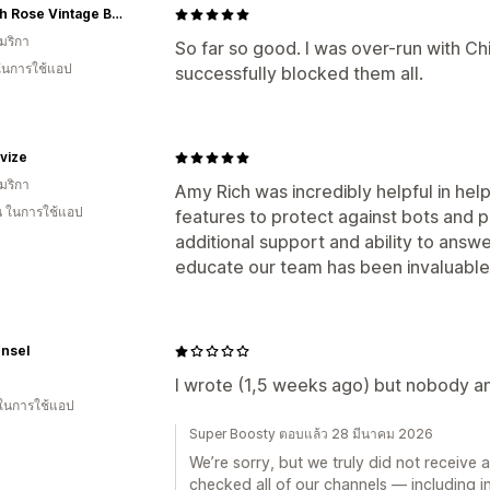
Hannah Rose Vintage Boutique
มริกา
So far so good. I was over-run with Chi
 ในการใช้แอป
successfully blocked them all.
vize
มริกา
Amy Rich was incredibly helpful in hel
อน ในการใช้แอป
features to protect against bots and p
additional support and ability to answe
educate our team has been invaluable
Insel
I wrote (1,5 weeks ago) but nobody ans
 ในการใช้แอป
Super Boosty ตอบแล้ว 28 มีนาคม 2026
We’re sorry, but we truly did not receive
checked all of our channels — including 