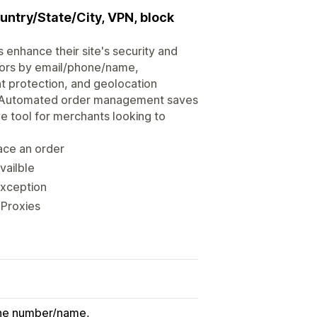
ntry/State/City, VPN, block
 enhance their site's security and
tors by email/phone/name,
ent protection, and geolocation
ity. Automated order management saves
e tool for merchants looking to
lace an order
availble
 exception
 Proxies
one number/name