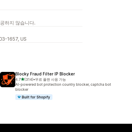
제공하지 않습니다.
03-1657, US
Blocky Fraud Filter IP Blocker
별 5개 중
4.7
(314)
•
무료 플랜 사용 가능
총 리뷰 314개
AI-powered bot protection country blocker, captcha bot
blocker
Built for Shopify