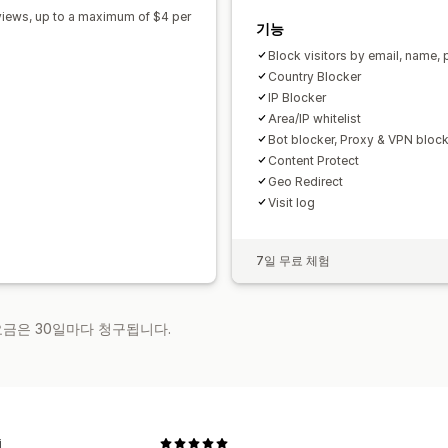
 views, up to a maximum of $4 per
기능
Block visitors by email, name,
Country Blocker
IP Blocker
Area/IP whitelist
Bot blocker, Proxy & VPN block
Content Protect
Geo Redirect
Visit log
7일 무료 체험
 요금은 30일마다 청구됩니다.
i