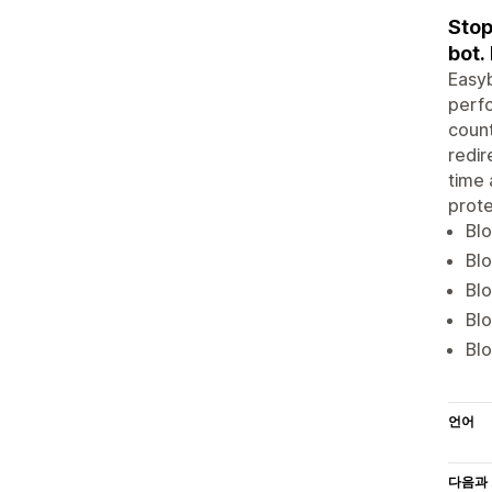
Stop
bot. 
Easyb
perf
count
redir
time 
prote
Blo
Blo
Blo
Blo
Blo
언어
다음과 