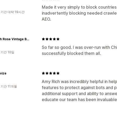
Made it very simply to block countries
 기간 대략 19시간
inadvertently blocking needed crawler
AEO.
Hannah Rose Vintage Boutique
So far so good. I was over-run with Chi
 기간 10일
successfully blocked them all.
vize
Amy Rich was incredibly helpful in hel
 기간 11개월
features to protect against bots and p
additional support and ability to answe
educate our team has been invaluable