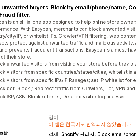
 unwanted buyers. Block by email/phone/name, Cou
Fraud filter.
an is an all-in-one app designed to help online store owners
ormance. With Easyban, merchants can block unwanted visi
ry/city/IP, or whitelist IPs. Crawler/VPN filtering, web cont
ects protect against unwanted traffic and malicious activ
and prevents fraudulent transactions. Easyban is a must-hav
ct their store.
ck unwanted visitors from visiting your store before they p
ck visitors from specific countries/states/cities, whitelist is 
ck visitors from specific IPs/IP Ranages; set IP whitelist for
ck bot, Block / Redirect traffic from Crawlers, Tor, VPN and
ck ISP/ASN; Block referrer, Detailed visitor log analysis
영어
이 앱은 한국어로 번역되지 않았습니다
호환:
결제
Shopify 관리자
Block email/ph