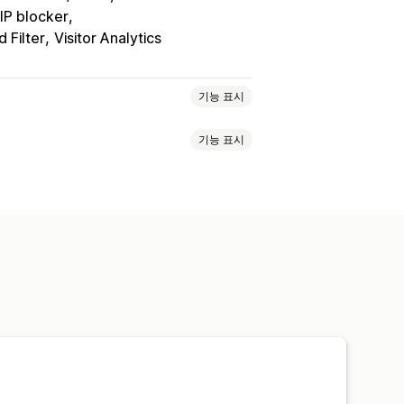
IP blocker
d Filter
Visitor Analytics
기능 표시
기능 표시
화이트리스트
Geolocation 리디렉션
콘텐츠 보호
렉션
추적
분석
위험 보고서
이메일 알림