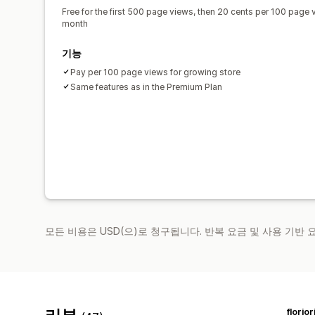
Free for the first 500 page views, then 20 cents per 100 page
month
기능
Pay per 100 page views for growing store
Same features as in the Premium Plan
모든 비용은 USD(으)로 청구됩니다. 반복 요금 및 사용 기반
florior