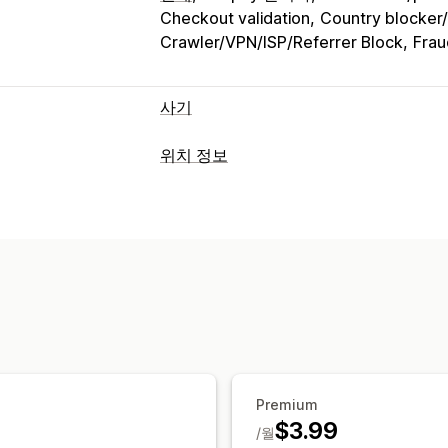
Checkout validation
Country blocker/
Crawler/VPN/ISP/Referrer Block
Frau
사기
사기 유형
위치 정보
봇
사기 계정
피싱
차단
예방 도구
국가
주
도시
봇
IP 주소
VPN
프록시
자동 취소
사용자 지정 규칙
차단 목록
리디렉션
스팸 차단
봇 탐지
사기 필터
IP 주소
국가
자동 리디렉션
수동 리디
알림 및 분석
지역화 설정
의심스러운 활동
사기 알림
방문자 분석
국가 선택기
Premium
$3.99
/월