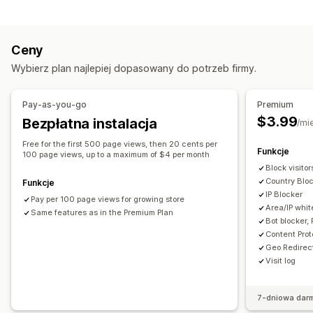
Blokowanie
Narzędzia do zapobiegania
Kraje
Stany
Miasta
Boty
Adresy IP
Sieci VPN
Automatyczne anulowanie
Reguły niestandardowe
Ceny
Serwery proxy
Biała lista
Listy zablokowanych
Wybierz plan najlepiej dopasowany do potrzeb firmy.
Przekierowania
Przekierowania oparte na geolokalizacji
Adresy IP
Kraj
Automatyczne przekierowanie strony
Ochrona zawartości
Blokowanie spamu
Pay-as-you-go
Premium
Przekierowanie ręczne
Śledzenie
Analizy
Wykrywanie botów
Filtry oszustw
$3.99
Bezpłatna instalacja
/mi
Ustawienia lokalizacji
Alerty i analizy
Free for the first 500 page views, then 20 cents per
Funkcje
100 page views, up to a maximum of $4 per month
Wybór kraju
Podejrzana aktywność
Powiadomienia dotyczące oszustw
Block visito
Analizy dotyczące wizyt
Raporty na temat ryzyka
Country Blo
Funkcje
IP Blocker
Powiadomienia e-mail
Pay per 100 page views for growing store
Area/IP white
Same features as in the Premium Plan
Bot blocker,
Content Prot
Geo Redirec
Visit log
7-dniowa dar