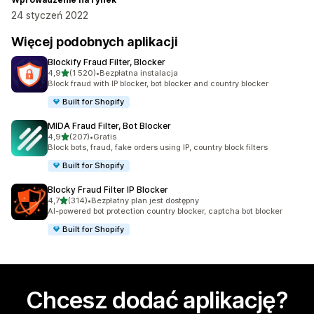
24 styczeń 2022
Więcej podobnych aplikacji
Blockify Fraud Filter, Blocker
na 5 gwiazdek
4,9
(1 520)
•
Bezpłatna instalacja
Łączna liczba recenzji: 1520
Block fraud with IP blocker, bot blocker and country blocker
Built for Shopify
MIDA Fraud Filter, Bot Blocker
na 5 gwiazdek
4,9
(207)
•
Gratis
Łączna liczba recenzji: 207
Block bots, fraud, fake orders using IP, country block filters
Built for Shopify
Blocky Fraud Filter IP Blocker
na 5 gwiazdek
4,7
(314)
•
Bezpłatny plan jest dostępny
Łączna liczba recenzji: 314
AI-powered bot protection country blocker, captcha bot blocker
Built for Shopify
Chcesz dodać aplikację?