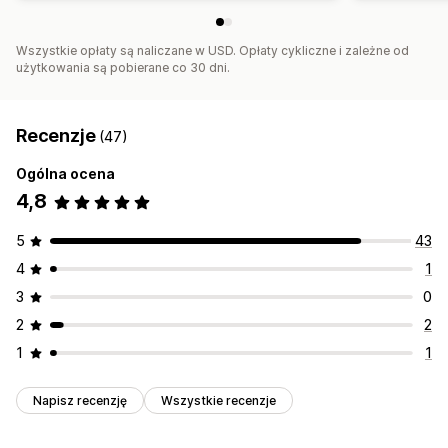
Wszystkie opłaty są naliczane w USD. Opłaty cykliczne i zależne od
użytkowania są pobierane co 30 dni.
Recenzje
(47)
Ogólna ocena
4,8
5
43
4
1
3
0
2
2
1
1
Napisz recenzję
Wszystkie recenzje