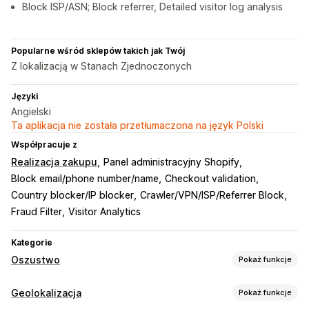
Block ISP/ASN; Block referrer, Detailed visitor log analysis
Popularne wśród sklepów takich jak Twój
Z lokalizacją w Stanach Zjednoczonych
Języki
Angielski
Ta aplikacja nie została przetłumaczona na język Polski
Współpracuje z
Realizacja zakupu
Panel administracyjny Shopify
Block email/phone number/name
Checkout validation
Country blocker/IP blocker
Crawler/VPN/ISP/Referrer Block
Fraud Filter
Visitor Analytics
Kategorie
Oszustwo
Pokaż funkcje
Typy oszustw
Geolokalizacja
Pokaż funkcje
Boty
Fałszywe konta
Phishing