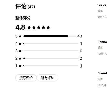
评论
florior
(47)
美国
大约1
整体评分
4.8
5
43
4
1
美国
3
0
10天
2
2
1
1
ClinAd
撰写评论
所有评论
美国
11个