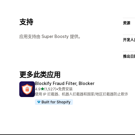
支持
资源
应用支持由 Super Boosty 提供。
开发人
推出日
更多此类应用
Blockify Fraud Filter, Blocker
星（满分 5 星）
4.9
(1,527)
•
免费安装
总共 1527 条评论
使用 IP 拦截器、机器人拦截器和国家/地区拦截器防止欺诈
Built for Shopify