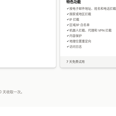
特色功能
按电子邮件地址、姓名和电话拦截
国家或地区拦截
IP 拦截
区域/IP 白名单
机器人拦截、代理和 VPN 拦截
内容保护
地理位置重定向
访问日志
7 天免费试用
0 天收取一次。