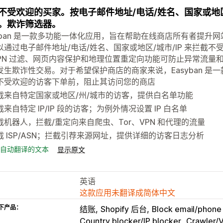
不受欢迎的买家。按电子邮件地址/电话/姓名、国家或地区
。欺诈筛选器。
syban 是一款多功能一体化应用，旨在帮助在线商店所有者提升网站
以通过电子邮件地址/电话/姓名、国家或地区/城市/IP 来拦截不
VPN 过滤、网页内容保护和地理位置重定向功能可防止异常流量
发生欺诈性交易。对于希望保护商店的商家来说，Easyban 是
不受欢迎的访客下单前，阻止其访问您的商店
截来自特定国家或地区/州/城市的访客，提供白名单功能
截来自特定 IP/IP 段的访客；为例外情况设置 IP 白名单
截机器人，拦截/重定向来自爬虫、Tor、VPN 和代理的流量
截 ISP/ASN；拦截引荐来源网址，提供详细的访客日志分析
自动翻译的文本
显示原文
英语
这款应用未翻译成简体中文
下产品：
结账
Shopify 后台
Block email/phon
Country blocker/IP blocker
Crawler/V