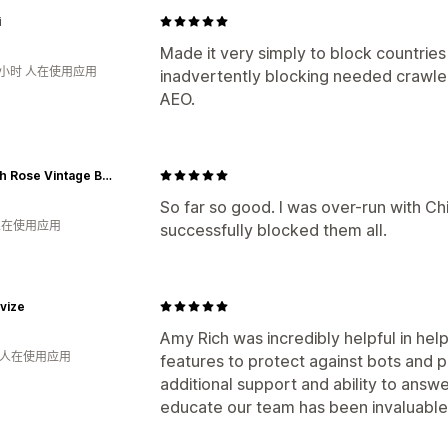
i
Made it very simply to block countries
9小时 人在使用应用
inadvertently blocking needed crawler
AEO.
Hannah Rose Vintage Boutique
So far so good. I was over-run with Chi
 人在使用应用
successfully blocked them all.
vize
Amy Rich was incredibly helpful in hel
月 人在使用应用
features to protect against bots and p
additional support and ability to answe
educate our team has been invaluable