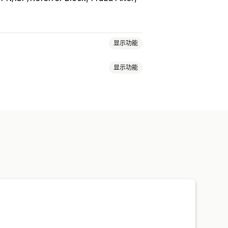
显示功能
显示功能
VPN
代理服务器
白名单
重定向
内容保护
垃圾邮件阻止
定向
跟踪
分析
电子邮件通知