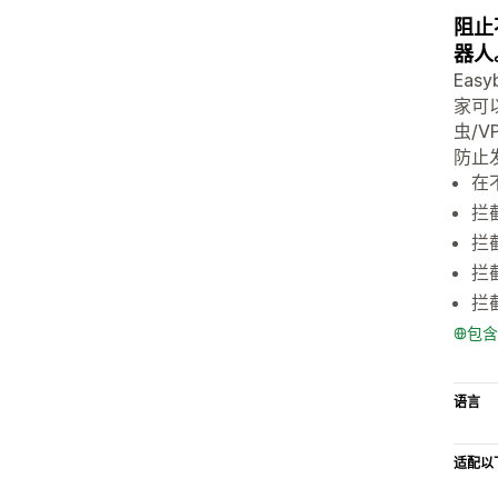
阻止
器人
Ea
家可
虫/
防止
在
拦
拦
拦
拦
包含
语言
适配以