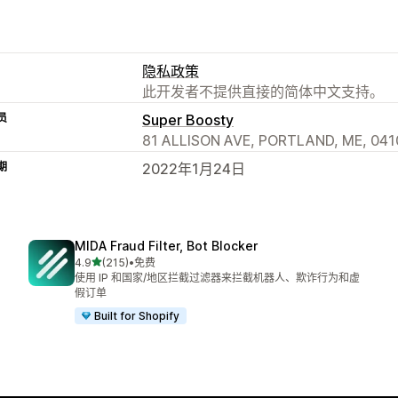
隐私政策
此开发者不提供直接的简体中文支持。
员
Super Boosty
81 ALLISON AVE, PORTLAND, ME, 041
期
2022年1月24日
MIDA Fraud Filter, Bot Blocker
星（满分 5 星）
4.9
(215)
•
免费
总共 215 条评论
使用 IP 和国家/地区拦截过滤器来拦截机器人、欺诈行为和虚
假订单
Built for Shopify