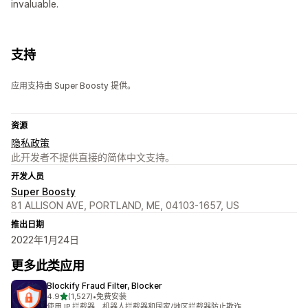
invaluable.
支持
应用支持由 Super Boosty 提供。
资源
隐私政策
此开发者不提供直接的简体中文支持。
开发人员
Super Boosty
81 ALLISON AVE, PORTLAND, ME, 04103-1657, US
推出日期
2022年1月24日
更多此类应用
Blockify Fraud Filter, Blocker
星（满分 5 星）
4.9
(1,527)
•
免费安装
总共 1527 条评论
使用 IP 拦截器、机器人拦截器和国家/地区拦截器防止欺诈