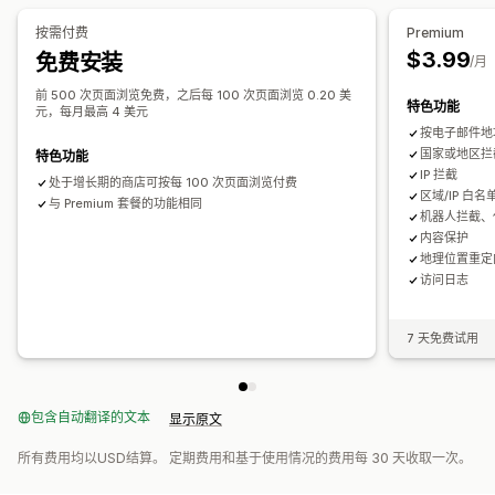
提醒和分析
本地化设置
按需付费
Premium
可疑活动
欺诈通知
访客分析
风险报告
电子邮件通知
$3.99
免费安装
国家/地区选择器
/月
前 500 次页面浏览免费，之后每 100 次页面浏览 0.20 美
特色功能
元，每月最高 4 美元
按电子邮件地
国家或地区拦
特色功能
IP 拦截
处于增长期的商店可按每 100 次页面浏览付费
区域/IP 白名
与 Premium 套餐的功能相同
机器人拦截、代
内容保护
地理位置重定
访问日志
7 天免费试用
包含自动翻译的文本
显示原文
所有费用均以USD结算。 定期费用和基于使用情况的费用每 30 天收取一次。