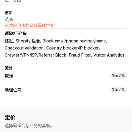
语言
英语
这款应用未翻译成简体中文
适配以下产品：
结账
Shopify 后台
Block email/phone number/name
Checkout validation
Country blocker/IP blocker
Crawler/VPN/ISP/Referrer Block
Fraud Filter
Visitor Analytics
类别
欺诈
显示功能
欺诈类型
地理位置
显示功能
机器人
假账户
网络钓鱼
阻止
预防工具
国家/地区
省/州
城市
机器人
IP 地址
VPN
代理服务器
白名单
自动取消
自定义规则
黑名单
地理位置重定向
内容保护
定价
重定向
垃圾邮件阻止
机器人检测
欺诈筛选条件
选择最适合您业务的套餐。
IP 地址
国家/地区
自动重定向
手动重定向
跟踪
分析