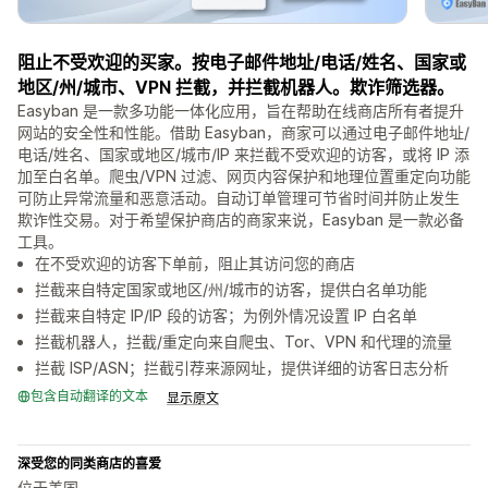
阻止不受欢迎的买家。按电子邮件地址/电话/姓名、国家或
地区/州/城市、VPN 拦截，并拦截机器人。欺诈筛选器。
Easyban 是一款多功能一体化应用，旨在帮助在线商店所有者提升
网站的安全性和性能。借助 Easyban，商家可以通过电子邮件地址/
电话/姓名、国家或地区/城市/IP 来拦截不受欢迎的访客，或将 IP 添
加至白名单。爬虫/VPN 过滤、网页内容保护和地理位置重定向功能
可防止异常流量和恶意活动。自动订单管理可节省时间并防止发生
欺诈性交易。对于希望保护商店的商家来说，Easyban 是一款必备
工具。
在不受欢迎的访客下单前，阻止其访问您的商店
拦截来自特定国家或地区/州/城市的访客，提供白名单功能
拦截来自特定 IP/IP 段的访客；为例外情况设置 IP 白名单
拦截机器人，拦截/重定向来自爬虫、Tor、VPN 和代理的流量
拦截 ISP/ASN；拦截引荐来源网址，提供详细的访客日志分析
包含自动翻译的文本
显示原文
深受您的同类商店的喜爱
位于美国