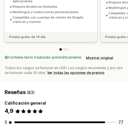
aplicaciones
Bloques diná
Bloques dinámicos ilimitados
Multilingüe 
Multilingüe y traducciones personalizadas
Compatible 
Compatible con cuentas de cliente de Shopify
clásicas y 
clásicas y nuevas
Prueba gratis de 14 día
Prueba gratis 
Contiene texto traducido automáticamente
Mostrar original
Todos los cargos se facturan en USD. Los cargos recurrentes y por uso
se facturan cada 30 días.
Ver todas las opciones de precios
Reseñas
(83)
Calificación general
4,9
5
77