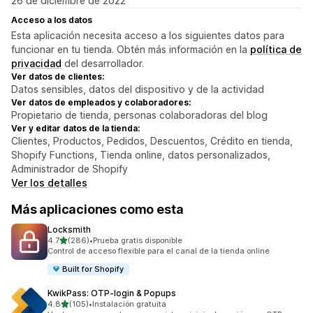
26 de diciembre de 2022
Acceso a los datos
Esta aplicación necesita acceso a los siguientes datos para
funcionar en tu tienda. Obtén más información en la
política de
privacidad
del desarrollador.
Ver datos de clientes:
Datos sensibles, datos del dispositivo y de la actividad
Ver datos de empleados y colaboradores:
Propietario de tienda, personas colaboradoras del blog
Ver y editar datos de la tienda:
Clientes, Productos, Pedidos, Descuentos, Crédito en tienda,
Shopify Functions, Tienda online, datos personalizados,
Administrador de Shopify
Ver los detalles
Más aplicaciones como esta
Locksmith
de 5 estrellas
4.7
(286)
•
Prueba gratis disponible
286 reseñas en total
Control de acceso flexible para el canal de la tienda online
Built for Shopify
KwikPass: OTP‑login & Popups
de 5 estrellas
4.8
(105)
•
Instalación gratuita
105 reseñas en total