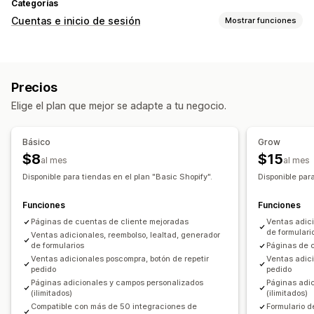
Categorías
Cuentas e inicio de sesión
Mostrar funciones
Inicio de sesión del cliente
Inicio de sesión en redes sociales
Precios
Inicio de sesión único (SSO)
Elige el plan que mejor se adapte a tu negocio.
Verificación de correo electrónico
Contraseña de un solo uso (OTP)
Básico
Grow
Gestión de cuenta
$8
$15
al mes
al mes
Portal de cuentas
Perfiles
Etiquetas
Enlace de activación
Disponible para tiendas en el plan "Basic Shopify".
Disponible par
Formularios de registro
Campos personalizados
Funciones
Funciones
Múltiples idiomas
Páginas de cuentas de cliente mejoradas
Ventas adici
Control de acceso
de formulari
Ventas adicionales, reembolso, lealtad, generador
de formularios
Páginas de 
Aprobar solicitudes
Ocultar contenido
Ventas adicionales poscompra, botón de repetir
Ventas adici
Reglas personalizadas
pedido
pedido
Páginas adicionales y campos personalizados
Páginas adi
(ilimitados)
(ilimitados)
Compatible con más de 50 integraciones de
Formulario d