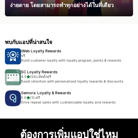
ง่ายดาย โดยสามารถทำทุกอย่างได้ในที่เดียว
พบกับแอปที่น่าสนใจ
iWeb Loyalty Rewards
ฟรี
Build customer loyalty with loyalty program, points & rewards
SC Loyalty Rewards
เต็ม 5 ดาว
4.5
(58)
•
ติดตั้งฟรี
ทั้งหมด 58 รีวิว
Boost retention with personalized loyalty rewards & discounts
Gemora: Loyalty & Rewards
เต็ม 5 ดาว
5.0
(1)
•
ฟรี
ทั้งหมด 1 รีวิว
Drive repeat sales with customizable loyalty and rewards
ต้องการเพิ่มแอปใช่ไหม