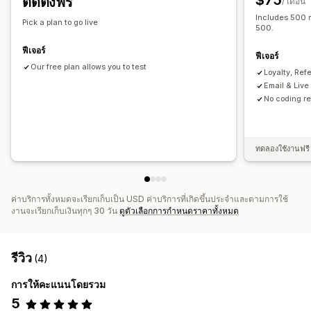
$75
ติดตั้งฟรี
/ เดือน
สิทธิ์การใช้งานพิเศษสำหรับสมาชิก
รางวัลที่กำหนดเอง
Includes 500 m
Pick a plan to go live
500.
ฟีเจอร์
ฟีเจอร์
Our free plan allows you to test
Loyalty, Ref
Email & Live
No coding re
ทดลองใช้งานฟรี
ค่าบริการทั้งหมดจะเรียกเก็บเป็น USD ค่าบริการที่เกิดขึ้นประจำและตามการใช้
งานจะเรียกเก็บเงินทุกๆ 30 วัน
ดูตัวเลือกการกำหนดราคาทั้งหมด
รีวิว
(4)
การให้คะแนนโดยรวม
5