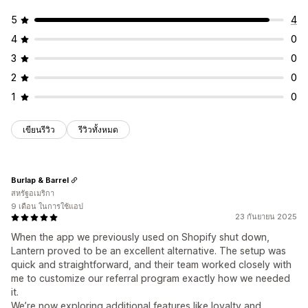
5
4
4
0
3
0
2
0
1
0
เขียนรีวิว
รีวิวทั้งหมด
Burlap & Barrel
สหรัฐอเมริกา
9 เดือน ในการใช้แอป
23 กันยายน 2025
When the app we previously used on Shopify shut down,
Lantern proved to be an excellent alternative. The setup was
quick and straightforward, and their team worked closely with
me to customize our referral program exactly how we needed
it.
We’re now exploring additional features like loyalty and