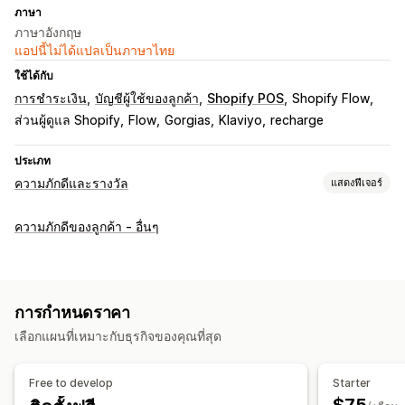
ภาษา
ภาษาอังกฤษ
แอปนี้ไม่ได้แปลเป็นภาษาไทย
ใช้ได้กับ
การชำระเงิน
บัญชีผู้ใช้ของลูกค้า
Shopify POS
Shopify Flow
ส่วนผู้ดูแล Shopify
Flow
Gorgias
Klaviyo
recharge
ประเภท
ความภักดีและรางวัล
แสดงฟีเจอร์
ประเภทโปรแกรม
ความภักดีของลูกค้า - อื่นๆ
โปรแกรมรางวัล
การเป็นสมาชิก
ระดับ VIP
การแนะนำ
รายการที่อยากได้
โปรแกรมบัตรของขวัญ
โปรแกรมเงินคืน
กระเป๋าเงินดิจิทัล
โปรแกรมที่กำหนดเอง
การกำหนดราคา
รางวัลที่คุณสามารถเสนอได้
เลือกแผนที่เหมาะกับธุรกิจของคุณที่สุด
คะแนน
ส่วนลด
คูปอง
บัตรของขวัญ
เงินคืน
เครดิตร้านค้า
รางวัล POS
อัตราค่าจัดส่ง
การจัดส่งฟรี
สินค้าฟรี
Free to develop
Starter
สิทธิเข้าถึงก่อนใคร
สิทธิพิเศษในการเข้าถึง