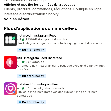
Afficher et modifier les données de la boutique:
Clients, produits, commandes, réductions, Boutique en ligne,
interface d'administration Shopify
Voir les détails
Plus d’applications comme celle-ci
Instafeed ‑ Instagram Feed
étoile(s) sur 5
4,9
(1 936)
•
Forfait gratuit disponible
1936 avis au total
Flux Instagram élégants et achetables qui génèrent des ventes
Built for Shopify
GSC Instagram Feed, Instafeed
étoile(s) sur 5
4,9
(207)
•
Gratuite
207 avis au total
Affichez le flux Instagram sur la boutique avec un élégant widget
Instafeed
Built for Shopify
Instafeed for Instagram Feed
étoile(s) sur 5
4,8
(373)
•
Forfait gratuit disponible
373 avis au total
Flux et Stories Instagram avec des publications de flux Insta
achetables
Built for Shopify