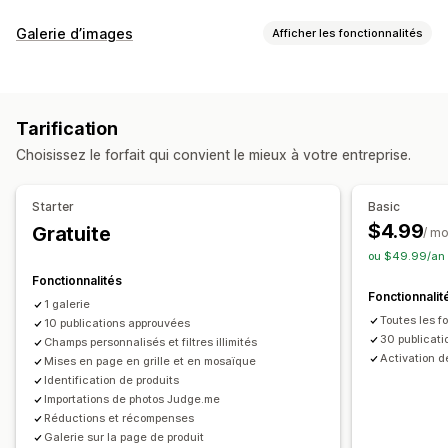
Types de contenus
Galerie d’images
Afficher les fonctionnalités
CGU
Photos
Vidéos
Reels
Hashtags
Avis
Types de galeries
Options d’affichage
Carrousel
Collage
Shop the look
Lookbook
Lightbox
Nombre de ventes
Produits aimés
Tarification
Portefeuille
Masonry
Grille
Ligne
Carrousel
Vidéo
CGU
Notifications personnalisées
Multilingue
Flux achetables
Choisissez le forfait qui convient le mieux à votre entreprise.
Personnalisation
Mises en page personnalisées
Styles personnalisés
CSS personnalisées
Liens vers les médias sociaux
Starter
Basic
Importation groupée
$4.99
Gratuite
/ mo
Analyses de données
Éditeur avec fonction de glisser-déposer
ou $49.99/an 
Suivi de l’engagement
Suivi des conversions
Redimensionnement d’image
Protection de l’image
Fonctionnalités
Fonctionnalit
Légendes
Référencement naturel (SEO)
Zoom sur image
1 galerie
Toutes les fo
Effets de survol
10 publications approuvées
Optimisation pour le format mobile
30 publicati
Champs personnalisés et filtres illimités
Balises achetables
Partage social
Multilingue
Activation d
Mises en page en grille et en mosaïque
Identification de produits
Importations de photos Judge.me
Réductions et récompenses
Galerie sur la page de produit