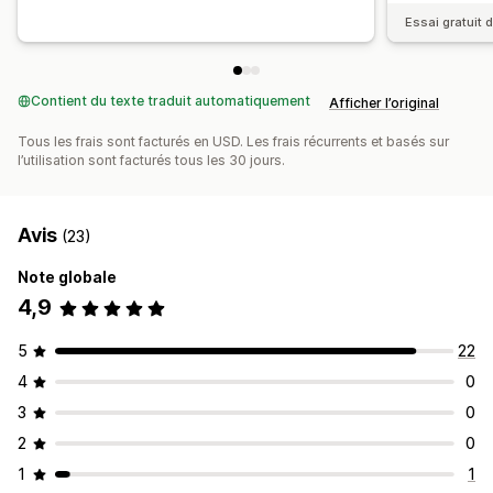
Essai gratuit d
Contient du texte traduit automatiquement
Afficher l’original
Tous les frais sont facturés en USD. Les frais récurrents et basés sur
l’utilisation sont facturés tous les 30 jours.
Avis
(23)
Note globale
4,9
5
22
4
0
3
0
2
0
1
1