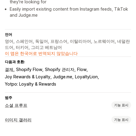
they're looking for
Easily import existing content from Instagram feeds, TikTok
and Judge.me
언어
영어, 스페인어, 독일어, 프랑스어, 이탈리아어, 노르웨이어, 네덜란
드어, 터키어, 그리고 베트남어
이 앱은 한국어로 번역되지 않았습니다
다음과 호환:
결제
Shopify Flow
Shopify 관리자
Flow
Joy Rewards & Loyalty
Judge.me
LoyaltyLion
Yotpo: Loyalty & Rewards
범주
소셜 프루프
기능 표시
콘텐츠 유형
이미지 갤러리
기능 표시
UGC
사진
동영상
릴스
해시태그
리뷰
갤러리 유형