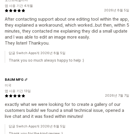
오스트레일리아
앱 사용 기간 4개월
2026년 8월 5일
After contacting support about one editing tool within the app,
they explained a workaround, which worked...but then, within 5
minutes, they contacted me explaining they did a small update
and I was able to edit an image more easily.
They listen! Thankyou.
답글 Switch Apps개 2026년 8월 5일
Thank you so much always happy to help :)
BAUM MFG
미국
앱 사용 기간 13일
2026년 7월 7일
exactly what we were looking for to create a gallery of our
customers builds! we found a small technical issue, opened a
live chat and it was fixed within minutes!
답글 Switch Apps개 2026년 8월 5일
Thank you for the kind review :)