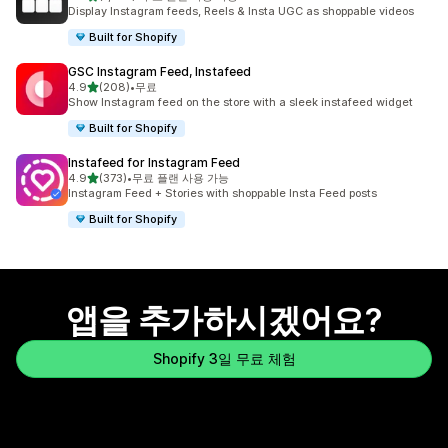
총 리뷰 1937개
Display Instagram feeds, Reels & Insta UGC as shoppable videos
Built for Shopify
GSC Instagram Feed, Instafeed
별 5개 중
4.9
(208)
•
무료
총 리뷰 208개
Show Instagram feed on the store with a sleek instafeed widget
Built for Shopify
Instafeed for Instagram Feed
별 5개 중
4.9
(373)
•
무료 플랜 사용 가능
총 리뷰 373개
Instagram Feed + Stories with shoppable Insta Feed posts
Built for Shopify
앱을 추가하시겠어요?
Shopify 3일 무료 체험