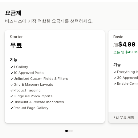
표시 옵션
캐러셀
콜라주
룩 구매하기
룩북
Lightbox
Portfolio
판매 수
좋아요를 받은 제품
사용자 지정 알림
여러 언어
요금제
Masonry
그리드
행
슬라이더
동영상
UGC
쇼핑 가능한 피드
사용자 지정 레이아웃
소셜 링크
비즈니스에 가장 적합한 요금제를 선택하세요.
맞춤 설정
분석
사용자 지정 스타일
사용자 지정 CSS
대량 업로드
Starter
Basic
참여 추적
전환 추적
끌어서 놓기 편집기
이미지 크기 조정
이미지 보호
캡션
SEO
$4.99
무료
/월
이미지 확대/축소
호버 효과
모바일 반응형
쇼핑 가능한 피드
또는 연 $49.99
소셜 공유
여러 언어
기능
기능
1 Gallery
Everything in
10 Approved Posts
30 Approved
Unlimited Custom Fields & Filters
Enable Comm
Grid & Masonry Layouts
Product Tagging
Judge.me Photo Imports
Discount & Reward Incentives
Product Page Gallery
7일 무료 체험