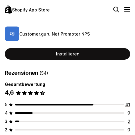
Shopify App Store
Customer.guru Net Promoter NPS
Installieren
Rezensionen
(54)
Gesamtbewertung
4,6
5
41
4
9
3
2
2
0