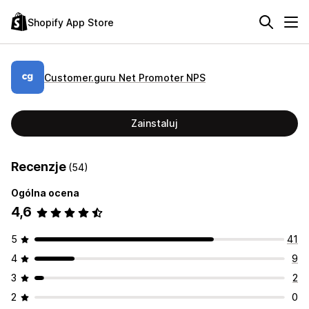
Shopify App Store
Customer.guru Net Promoter NPS
Zainstaluj
Recenzje
(54)
Ogólna ocena
4,6
5
41
4
9
3
2
2
0