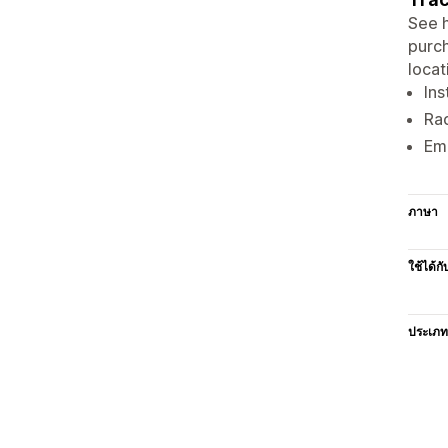
See h
purch
locat
Ins
Rad
Em
ภาษา
ใช้ได้กั
ประเภท