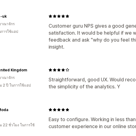
r-uk
อาณาจักร
Customer guru NPS gives a good gene
ในการใช้แอป
satisfaction. It would be helpful if we
feedback and ask "why do you feel th
insight.
United Kingdom
อาณาจักร
Straightforward, good UX. Would recom
 2 ปี ในการใช้แอป
the simplicity of the analytics. Y
Moda
Easy to configure. Working in less tha
 22 ชั่วโมง ในการใช้
customer experience in our online sto