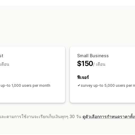
การตลาดและการขาย
ข้อความรับรอง
การวิเคราะห์การชำระเงิน
วิธีรวบรวมรีวิว
ภาพและรายงาน
คำขอทางอีเมล
ป๊อปอัพ
แบบฟอร์ม
แบบ
แผนที่ความร้อน
แดชบอร์ดการวิเคราะห์
การส่งออกข้อมูล
การวิเคราะห์ในอดีต
ก
st
Small Business
$150
 เดือน
/ เดือน
ฟีเจอร์
 up-to 1,000 users per month
survey up-to 5,000 users per 
จำและตามการใช้งานจะเรียกเก็บเงินทุกๆ 30 วัน
ดูตัวเลือกการกำหนดราคาทั้