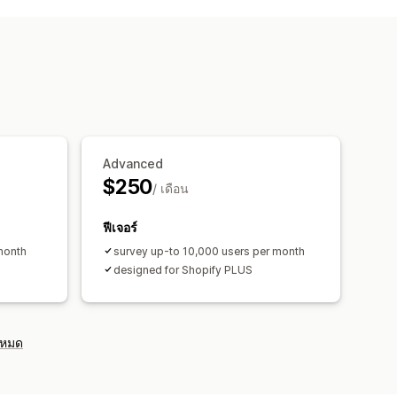
สำรวจ
นำเข้าและส่งออก
แดชบอร์ดที่กำหนดเอง
การเปรียบเทียบ
ารแจ้งเตือน
Advanced
$250
/ เดือน
ฟีเจอร์
month
survey up-to 10,000 users per month
designed for Shopify PLUS
งหมด