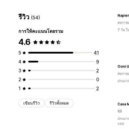
รีวิว
Napie
(54)
สหราช
7 วัน 
การให้คะแนนโดยรวม
4.6
5
41
4
9
Ooni 
3
2
สหราช
2
0
ประมาณ
1
2
เขียนรีวิว
รีวิวทั้งหมด
Casa 
ชิลี
ประมาณ
แอป