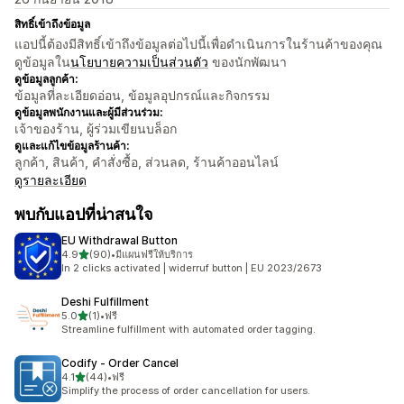
สิทธิ์เข้าถึงข้อมูล
แอปนี้ต้องมีสิทธิ์เข้าถึงข้อมูลต่อไปนี้เพื่อดำเนินการในร้านค้าของคุณ
ดูข้อมูลใน
นโยบายความเป็นส่วนตัว
ของนักพัฒนา
ดูข้อมูลลูกค้า:
ข้อมูลที่ละเอียดอ่อน, ข้อมูลอุปกรณ์และกิจกรรม
ดูข้อมูลพนักงานและผู้มีส่วนร่วม:
เจ้าของร้าน, ผู้ร่วมเขียนบล็อก
ดูและแก้ไขข้อมูลร้านค้า:
ลูกค้า, สินค้า, คำสั่งซื้อ, ส่วนลด, ร้านค้าออนไลน์
ดูรายละเอียด
พบกับแอปที่น่าสนใจ
EU Withdrawal Button
เต็ม 5 ดาว
4.9
(90)
•
มีแผนฟรีให้บริการ
ทั้งหมด 90 รีวิว
In 2 clicks activated | widerruf button | EU 2023/2673
Deshi Fulfillment
เต็ม 5 ดาว
5.0
(1)
•
ฟรี
ทั้งหมด 1 รีวิว
Streamline fulfillment with automated order tagging.
Codify ‑ Order Cancel
เต็ม 5 ดาว
4.1
(44)
•
ฟรี
ทั้งหมด 44 รีวิว
Simplify the process of order cancellation for users.