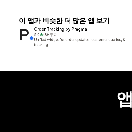
이 앱과 비슷한 더 많은 앱 보기
Order Tracking by Pragma
별 5개 중
5.0
(8)
•
무료
총 리뷰 8개
Unified widget for order updates, customer queries, &
tracking
앱