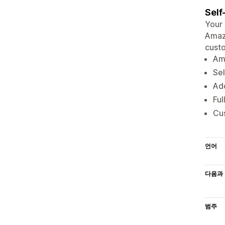
Self
Your 
Amazo
custo
Ama
Se
Ad
Ful
Cus
언어
다음과 
범주