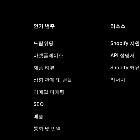
인기 범주
리소스
드랍쉬핑
Shopify 지
마켓플레이스
API 설명서
제품 리뷰
Shopify 커
상향 판매 및 번들
리서치
이메일 마케팅
SEO
배송
통화 및 번역