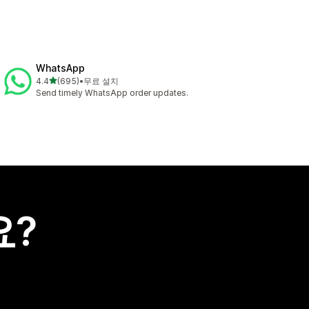
WhatsApp
별 5개 중
4.4
(695)
•
무료 설치
총 리뷰 695개
Send timely WhatsApp order updates.
요?