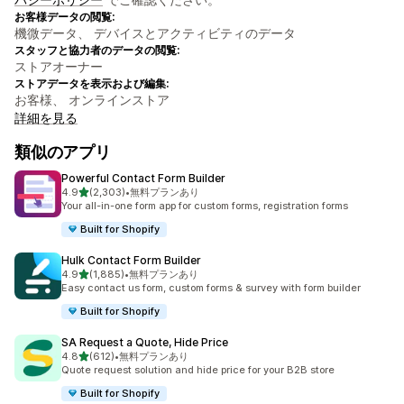
お客様データの閲覧:
機微データ、 デバイスとアクティビティのデータ
スタッフと協力者のデータの閲覧:
ストアオーナー
ストアデータを表示および編集:
お客様、 オンラインストア
詳細を見る
類似のアプリ
Powerful Contact Form Builder
5つ星中
4.9
(2,303)
•
無料プランあり
合計レビュー数：2303件
Your all-in-one form app for custom forms, registration forms
Built for Shopify
Hulk Contact Form Builder
5つ星中
4.9
(1,885)
•
無料プランあり
合計レビュー数：1885件
Easy contact us form, custom forms & survey with form builder
Built for Shopify
SA Request a Quote, Hide Price
5つ星中
4.8
(612)
•
無料プランあり
合計レビュー数：612件
Quote request solution and hide price for your B2B store
Built for Shopify