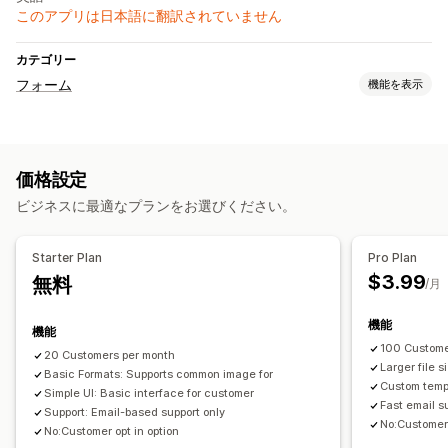
このアプリは日本語に翻訳されていません
カテゴリー
フォーム
機能を表示
フォームタイプ
問い合わせ
価格設定
ビジネスに最適なプランをお選びください。
Starter Plan
Pro Plan
$3.99
無料
/月
機能
機能
100 Custome
20 Customers per month
Larger file s
Basic Formats: Supports common image for
Custom temp
Simple UI: Basic interface for customer
Fast email s
Support: Email-based support only
No:Customer 
No:Customer opt in option