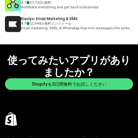
5つ星中
4.7
(11,730)
•
無料
合計レビュー数：11730件
Automate everything and get back to business
Klaviyo: Email Marketing & SMS
5つ星中
4.7
(2,948)
•
無料インストール
合計レビュー数：2948件
Email marketing, SMS, & WhatsApp that turn messages into sales
使ってみたいアプリがあり
ましたか？
Shopifyを3日間無料でお試しください