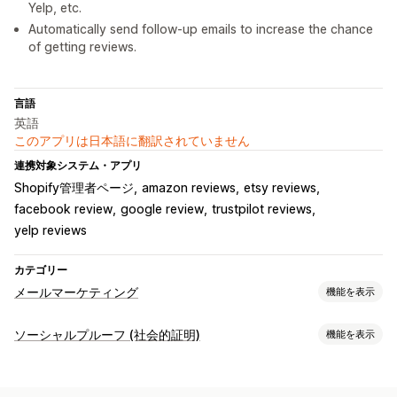
Yelp, etc.
Automatically send follow-up emails to increase the chance
of getting reviews.
言語
英語
このアプリは日本語に翻訳されていません
連携対象システム・アプリ
Shopify管理者ページ
amazon reviews
etsy reviews
facebook review
google review
trustpilot reviews
yelp reviews
カテゴリー
メールマーケティング
機能を表示
キャンペーンタイプ
ソーシャルプルーフ (社会的証明)
機能を表示
メールキャンペーン
プロモーション
アップセルメール
コンテンツタイプ
チェックアウトメール
フォローアップメール