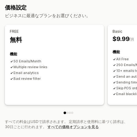
UGC
レビュー
ウィンバックメール
商品レビュー
価格設定
表示オプション
キャンペーン管理
ビジネスに最適なプランをお選びください。
レビュー件数
最近の購入数
カスタム通知
SNSリンク
編集ツール
オートメーション
追跡
レポート
分析
分析
FREE
Basic
$9.99
無料
エンゲージメント追跡
コンバージョントラッキング
/月
機能
機能
All Free
50 Emails/Month
250 Emails/
Multiple review links
10+ emails 
Email analytics
Send an aut
Bad review filter
Sending tim
Skip POS ord
Email blackli
すべての料金はUSDで請求されます。 定期請求と使用料に基づく請求は、
30日ごとに行われます。
すべての価格オプションを見る