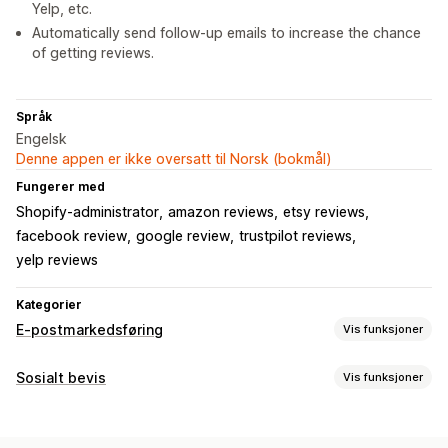
Yelp, etc.
Automatically send follow-up emails to increase the chance
of getting reviews.
Språk
Engelsk
Denne appen er ikke oversatt til Norsk (bokmål)
Fungerer med
Shopify-administrator
amazon reviews
etsy reviews
facebook review
google review
trustpilot reviews
yelp reviews
Kategorier
E-postmarkedsføring
Vis funksjoner
Kampanjetyper
Sosialt bevis
Vis funksjoner
E-postkampanjer
Kampanjer
E-postmeldinger for mersalg
Innholdstyper
E-postmeldinger i kassen
Oppfølgings-e-poster