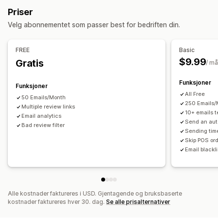
UGC
Omtaler
E-poster for winback
Produktanmeldelser
Priser
Visningsalternativer
Administrere kampanjer
Velg abonnementet som passer best for bedriften din.
Antall anmeldelser
Nylige kjøp
Tilpassede varsler
Redigeringsverktøy
Automasjoner
Sporing
Rapportering
Sosiale lenker
Analyse
FREE
Basic
$9.99
Gratis
Analyse
/ m
Engasjementssporing
Konverteringssporing
Funksjoner
Funksjoner
All Free
50 Emails/Month
250 Emails/
Multiple review links
10+ emails 
Email analytics
Send an aut
Bad review filter
Sending tim
Skip POS ord
Email blackli
Alle kostnader faktureres i USD. Gjentagende og bruksbaserte
kostnader faktureres hver 30. dag.
Se alle prisalternativer