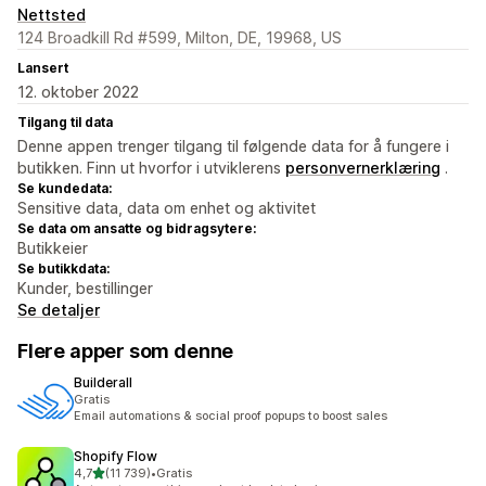
Nettsted
124 Broadkill Rd #599, Milton, DE, 19968, US
Lansert
12. oktober 2022
Tilgang til data
Denne appen trenger tilgang til følgende data for å fungere i
butikken. Finn ut hvorfor i utviklerens
personvernerklæring
.
Se kundedata:
Sensitive data, data om enhet og aktivitet
Se data om ansatte og bidragsytere:
Butikkeier
Se butikkdata:
Kunder, bestillinger
Se detaljer
Flere apper som denne
Builderall
Gratis
Email automations & social proof popups to boost sales
Shopify Flow
av 5 stjerner
4,7
(11 739)
•
Gratis
Totalt 11739 omtaler