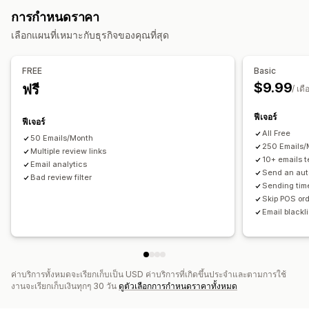
UGC
รีวิว
การจัดการแคมเปญ
การกำหนดราคา
ตัวเลือกการแสดงผล
เครื่องมือแก้ไข
การทำงานอัตโนมัติ
การติดตาม
การรายงาน
เลือกแผนที่เหมาะกับธุรกิจของคุณที่สุด
จำนวนรีวิว
การซื้อล่าสุด
การแจ้งเตือนพนักงาน
ลิงก์โซเชียล
การวิเคราะห์
การวิเคราะห์
FREE
Basic
$9.99
ฟรี
การติดตามการมีส่วนร่วม
การติดตามคอนเวอร์ชัน
/ เดื
ฟีเจอร์
ฟีเจอร์
All Free
50 Emails/Month
250 Emails/
Multiple review links
10+ emails 
Email analytics
Send an aut
Bad review filter
Sending tim
Skip POS ord
Email blackli
ค่าบริการทั้งหมดจะเรียกเก็บเป็น USD ค่าบริการที่เกิดขึ้นประจำและตามการใช้
งานจะเรียกเก็บเงินทุกๆ 30 วัน
ดูตัวเลือกการกำหนดราคาทั้งหมด