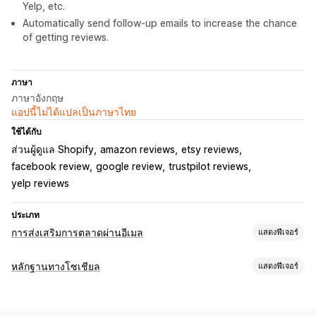
Yelp, etc.
Automatically send follow-up emails to increase the chance
of getting reviews.
ภาษา
ภาษาอังกฤษ
แอปนี้ไม่ได้แปลเป็นภาษาไทย
ใช้ได้กับ
ส่วนผู้ดูแล Shopify
amazon reviews
etsy reviews
facebook review
google review
trustpilot reviews
yelp reviews
ประเภท
การส่งเสริมการตลาดผ่านอีเมล
แสดงฟีเจอร์
ประเภทแคมเปญ
หลักฐานทางโซเชียล
แสดงฟีเจอร์
แคมเปญอีเมล
การโปรโมท
อีเมลการอีเมล
อีเมลการชำระเงิน
ประเภทเนื้อหา
อีเมลติดตามผล
อีเมลตอบกลับทุกครั้ง
รีวิวสินค้า