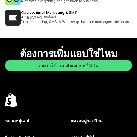
Automate everything and get back to business
Klaviyo: Email Marketing & SMS
เต็ม 5 ดาว
4.7
(2,942)
•
ติดตั้งฟรี
ทั้งหมด 2942 รีวิว
Email marketing, SMS, & WhatsApp that turn messages into sales
ต้องการเพิ่มแอปใช่ไหม
ทดลองใช้งาน Shopify ฟรี 3 วัน
หมวดหมู่แอป
หมวดหมู่ยอดนิยม
ช่องทางการขาย
การดรอปชิป