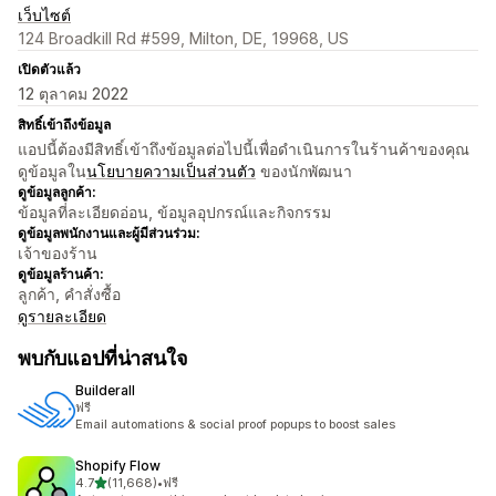
เว็บไซต์
124 Broadkill Rd #599, Milton, DE, 19968, US
เปิดตัวแล้ว
12 ตุลาคม 2022
สิทธิ์เข้าถึงข้อมูล
แอปนี้ต้องมีสิทธิ์เข้าถึงข้อมูลต่อไปนี้เพื่อดำเนินการในร้านค้าของคุณ
ดูข้อมูลใน
นโยบายความเป็นส่วนตัว
ของนักพัฒนา
ดูข้อมูลลูกค้า:
ข้อมูลที่ละเอียดอ่อน, ข้อมูลอุปกรณ์และกิจกรรม
ดูข้อมูลพนักงานและผู้มีส่วนร่วม:
เจ้าของร้าน
ดูข้อมูลร้านค้า:
ลูกค้า, คำสั่งซื้อ
ดูรายละเอียด
พบกับแอปที่น่าสนใจ
Builderall
ฟรี
Email automations & social proof popups to boost sales
Shopify Flow
เต็ม 5 ดาว
4.7
(11,668)
•
ฟรี
ทั้งหมด 11668 รีวิว