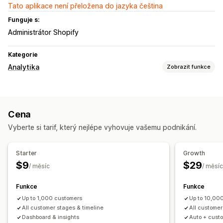
Tato aplikace není přeložena do jazyka čeština
Funguje s:
Administrátor Shopify
Kategorie
Analytika
Zobrazit funkce
Chování zákazníků
Sledování v reálném čase
Sledování aktivit
Cena
Sledování událostí
Vyberte si tarif, který nejlépe vyhovuje vašemu podnikání.
Vizuály a výkazy
Panel analytiky
Starter
Growth
$9
$29
/ měsíc
/ měsíc
Funkce
Funkce
Up to 1,000 customers
Up to 10,00
All customer stages & timeline
All customer
Dashboard & insights
Auto + cust