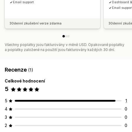
Email support
Dashboard &
Email suppor
30denní zkušební verze zdarma
30denní zkuše
Všechny poplatky jsou fakturovány v měně USD. Opakované poplatky
a poplatky založené na použití jsou fakturovány každých 30 dní.
Recenze
(1)
Celkové hodnocení
5
5
1
4
0
3
0
2
0