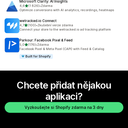
Microsoft Clarity: AI Insights
z 5 hvězd
4,6
(1 826)
•
Zdarma
Celkový počet recenzí: 1826
Optimize conversions with AI analytics, recordings, heatmaps
wetracked.io Connect
z 5 hvězd
4,7
(100)
•
Zkušební verze zdarma
Celkový počet recenzí: 100
Connect your store to the wetracked.io ad tracking platform
Parkour: Facebook Pixel & Feed
z 5 hvězd
5,0
(176)
•
Zdarma
Celkový počet recenzí: 176
Facebook Pixel & Meta Pixel (CAPI) with Feed & Catalog
Built for Shopify
Chcete přidat nějakou
aplikaci?
Vyzkoušejte si Shopify zdarma na 3 dny