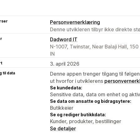
rser
Personvernerklæring
Denne utvikleren tilbyr ikke direkte s
er
Dadword IT
N-1007, Twinstar, Near Balaji Hall, 15
IN
rt
3. april 2026
 til data
Denne appen trenger tilgang til følgen
ut hvorfor i utviklerens
personvernerk
Se kundedata:
Sensitive data, data om enhet og aktiv
Se data om ansatte og bidragsytere:
Butikkeier
Se og rediger butikkdata:
Kunder, produkter, bestillinger
Se detaljer