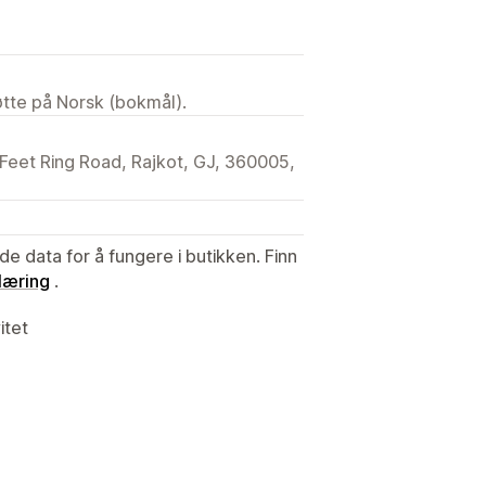
tøtte på Norsk (bokmål).
0 Feet Ring Road, Rajkot, GJ, 360005,
de data for å fungere i butikken. Finn
læring
.
itet