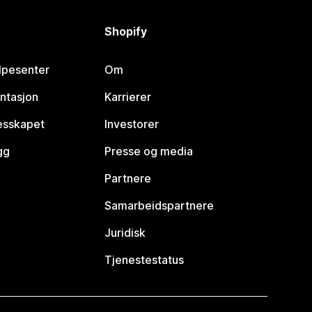
Shopify
lpesenter
Om
ntasjon
Karrierer
lesskapet
Investorer
gg
Presse og media
Partnere
Samarbeidspartnere
Juridisk
Tjenestestatus