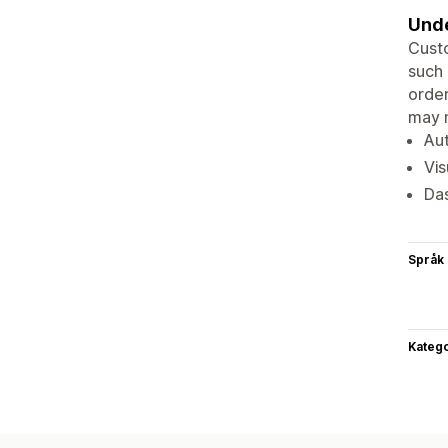
Unde
Custo
such 
order
may n
Aut
Vis
Das
Språk
Katego