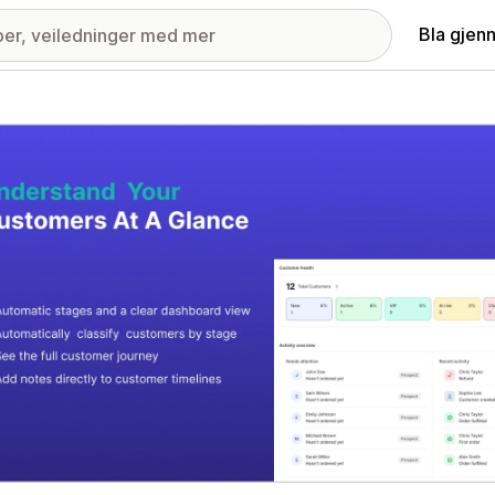
Bla gjen
ri med fremhevede bilder