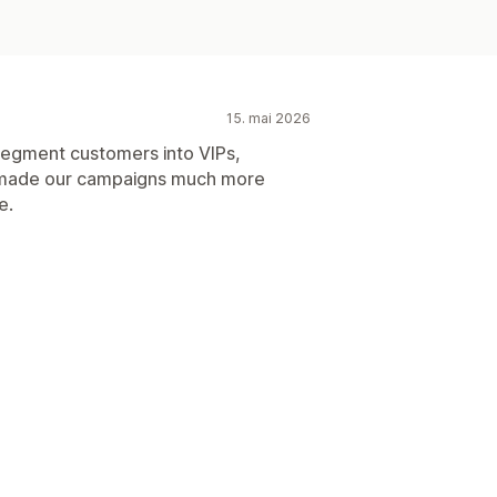
15. mai 2026
segment customers into VIPs,
 made our campaigns much more
e.