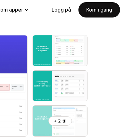
nom apper
Logg på
Kom i gang
+ 2 til