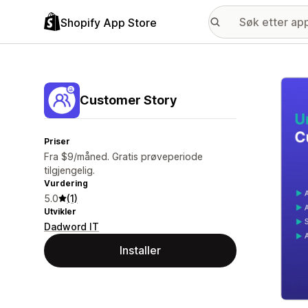
Shopify App Store
Galle
Customer Story
Priser
Fra $9/måned. Gratis prøveperiode
tilgjengelig.
Vurdering
5.0
(1)
Utvikler
Dadword IT
Installer