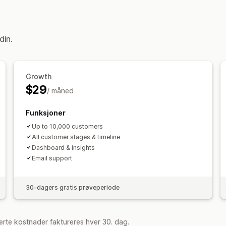
Visuelt og rapporter
Analyse-instrumentbord
din.
Growth
$29
/ måned
Funksjoner
Up to 10,000 customers
All customer stages & timeline
Dashboard & insights
Email support
30-dagers gratis prøveperiode
rte kostnader faktureres hver 30. dag.