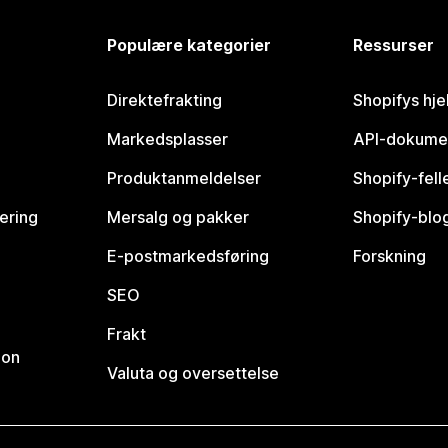
Populære kategorier
Ressurser
Direktefrakting
Shopifys hje
Markedsplasser
API-dokume
Produktanmeldelser
Shopify-fel
vering
Mersalg og pakker
Shopify-blo
E-postmarkedsføring
Forskning
SEO
Frakt
jon
Valuta og oversettelse