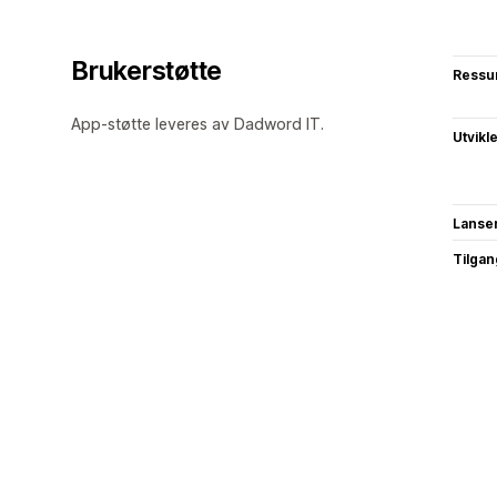
Brukerstøtte
Ressu
App-støtte leveres av Dadword IT.
Utvikl
Lanse
Tilgang