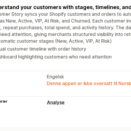
rstand your customers with stages, timelines, and 
mer Story syncs your Shopify customers and orders to autom
as New, Active, VIP, At Risk, and Churned. Each customer inc
, repeat purchases, total spend, and activity history. The 
eed attention, giving merchants structured visibility into ret
omatic customer stages (New, Active, VIP, At Risk)
ual customer timeline with order history
hboard highlighting customers who need attention
Engelsk
Denne appen er ikke oversatt til Nors
rier
Analyse
Kundeatferd
Sanntidssporing
Aktivitetssporing
H