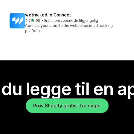
wetracked.io Connect
av 5 stjerner
4,7
(99)
•
Gratis prøveperiode tilgjengelig
Totalt 99 omtaler
Connect your store to the wetracked.io ad tracking
platform
 du legge til en 
Prøv Shopify gratis i tre dager