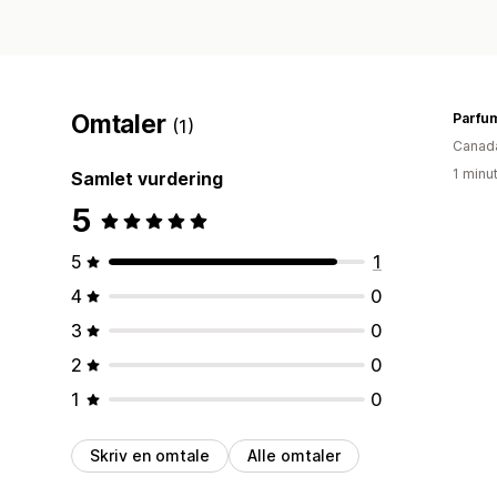
Omtaler
Parfu
(1)
Canad
1 minu
Samlet vurdering
5
5
1
4
0
3
0
2
0
1
0
Skriv en omtale
Alle omtaler