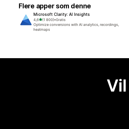
Flere apper som denne
Microsoft Clarity: AI Insights
av 5 stjerner
4,6
(1 800)
•
Gratis
Totalt 1800 omtaler
Optimize conversions with AI analytics, recordings,
heatmaps
Vil