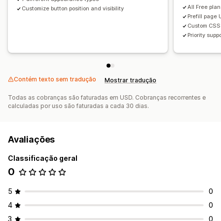
All Free pla
Customize button position and visibility
Prefill page
Custom CSS
Priority supp
Contém texto sem tradução
Mostrar tradução
Todas as cobranças são faturadas em USD. Cobranças recorrentes e
calculadas por uso são faturadas a cada 30 dias.
Avaliações
Classificação geral
0
5
0
4
0
3
0