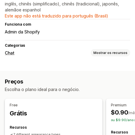
inglês, chinês (simplificado), chinês (tradicional), japonês,
alemãoe espanhol
Este app não está traduzido para português (Brasil)
Funciona com
Admin da Shopify
Categorias
Chat
Mostrar os recursos
Mensagens em tempo real
Redes sociais
Preços
Respostas automatizadas
Escolha o plano ideal para o negócio.
Saudações
Personalização
Free
Premium
$0.90
Grátis
Emojis e adesivos
Mensagens de boas-vindas
/mê
ou $9.90/ano 
Botões de chat
Recursos
Recursos
7 different appearance types