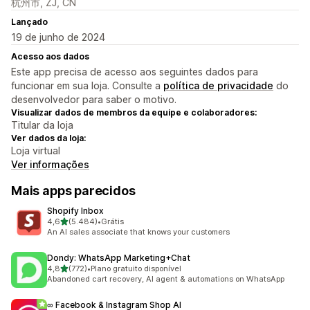
杭州市, ZJ, CN
Lançado
19 de junho de 2024
Acesso aos dados
Este app precisa de acesso aos seguintes dados para
funcionar em sua loja. Consulte a
política de privacidade
do
desenvolvedor para saber o motivo.
Visualizar dados de membros da equipe e colaboradores:
Titular da loja
Ver dados da loja:
Loja virtual
Ver informações
Mais apps parecidos
Shopify Inbox
de 5 estrelas
4,6
(5.484)
•
Grátis
5484 avaliações ao todo
An AI sales associate that knows your customers
Dondy: WhatsApp Marketing+Chat
de 5 estrelas
4,8
(772)
•
Plano gratuito disponível
772 avaliações ao todo
Abandoned cart recovery, AI agent & automations on WhatsApp
∞ Facebook & Instagram Shop AI