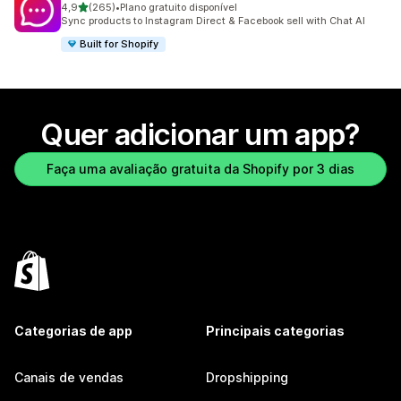
de 5 estrelas
4,9
(265)
•
Plano gratuito disponível
265 avaliações ao todo
Sync products to Instagram Direct & Facebook sell with Chat AI
Built for Shopify
Quer adicionar um app?
Faça uma avaliação gratuita da Shopify por 3 dias
Categorias de app
Principais categorias
Canais de vendas
Dropshipping