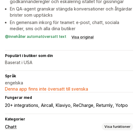
godkännanderegler och eskalering istället för gissningar
En QA-agent granskar stängda konversationer och åtgärdar
brister som upptäcks
En gemensam inkorg för teamet: e-post, chatt, sociala
medier, sms och alla dina butiker
Innehåller automatöversatt text
Visa original
Populärt i butiker som din
Baserat i USA
Språk
engelska
Denna app finns inte översatt till svenska
Fungerar med
20+ integrations
Aircall
Klaviyo
ReCharge
Returnly
Yotpo
Kategorier
Chatt
Visa funktioner