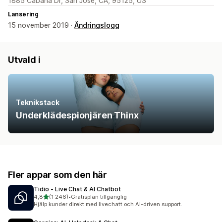
1885 Cabana Dr, San Jose, CA, 95125, US
Lansering
15 november 2019 ·
Ändringslogg
Utvald i
Teknikstack
Underklädespionjären Thinx
Fler appar som den här
Tidio ‑ Live Chat & AI Chatbot
av 5 stjärnor
4,8
(1 246)
•
Gratisplan tillgänglig
1246 recensioner totalt
Hjälp kunder direkt med livechatt och AI-driven support.