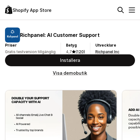
Shopify App Store
Richpanel: AI Customer Support
Priser
Betyg
Utvecklare
Gratis testversion tillgänglig
4,7
(120)
Richpanel Inc
Installera
Visa demobutik