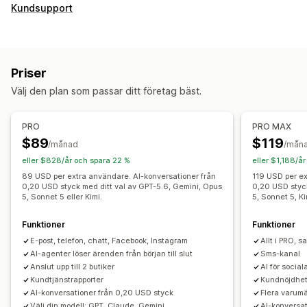
Meddelanden i realtid
Kundsupport
AI-chattbot
Livechatt
SMS
Chatt för e-post
Röstsupport
Sociala medier
Filuppladdning
Flera språk
Översättning i realtid
Push-meddelanden
Återuppringning
Priser
Agentanalys
Kryptering
Kundinsikter
Välj den plan som passar ditt företag bäst.
Automatiserade svar
Vanliga frågor (FAQ)
Hälsningar
PRO
PRO MAX
Produktrekommendationer
Snabba svar
$89
$119
/månad
/mån
Orderuppdateringar
Enkäter
Skicka utskrifter
eller $828/år och spara 22 %
eller $1,188/å
89 USD per extra användare. AI-konversationer från
119 USD per ex
Anpassning
0,20 USD styck med ditt val av GPT-5.6, Gemini, Opus
0,20 USD styck
5, Sonnet 5 eller Kimi.
5, Sonnet 5, Ki
Färg och teckensnitt
Emojis och klistermärken
Chattfönster
Öppettider
Välkomstmeddelanden
Funktioner
Funktioner
Chattknappar
Taggning
Chattuppdrag
Chattflöden
E-post, telefon, chatt, Facebook, Instagram
Allt i PRO, s
Agent avatar
AI-agenter löser ärenden från början till slut
Sms-kanal
Anslut upp till 2 butiker
AI för socia
Kundtjänstrapporter
Kundnöjdhe
AI-konversationer från 0,20 USD styck
Flera varum
Välj din modell: GPT, Claude, Gemini
AI-konversa