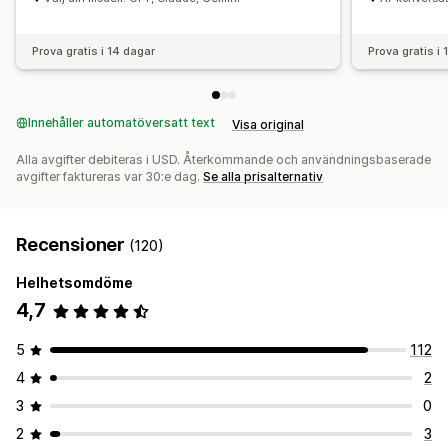
Prova gratis i 14 dagar
Prova gratis i
Innehåller automatöversatt text
Visa original
Alla avgifter debiteras i USD. Återkommande och användningsbaserade
avgifter faktureras var 30:e dag.
Se alla prisalternativ
Recensioner
(120)
Helhetsomdöme
4,7
5
112
4
2
3
0
2
3