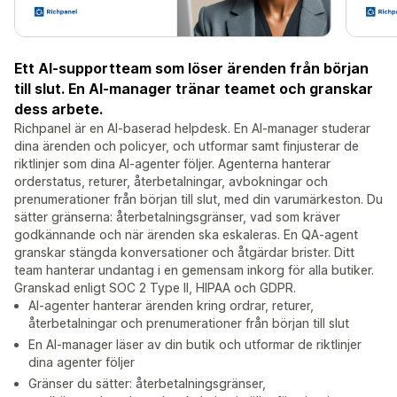
Ett AI-supportteam som löser ärenden från början
till slut. En AI-manager tränar teamet och granskar
dess arbete.
Richpanel är en AI-baserad helpdesk. En AI-manager studerar
dina ärenden och policyer, och utformar samt finjusterar de
riktlinjer som dina AI-agenter följer. Agenterna hanterar
orderstatus, returer, återbetalningar, avbokningar och
prenumerationer från början till slut, med din varumärkeston. Du
sätter gränserna: återbetalningsgränser, vad som kräver
godkännande och när ärenden ska eskaleras. En QA-agent
granskar stängda konversationer och åtgärdar brister. Ditt
team hanterar undantag i en gemensam inkorg för alla butiker.
Granskad enligt SOC 2 Type II, HIPAA och GDPR.
AI-agenter hanterar ärenden kring ordrar, returer,
återbetalningar och prenumerationer från början till slut
En AI-manager läser av din butik och utformar de riktlinjer
dina agenter följer
Gränser du sätter: återbetalningsgränser,