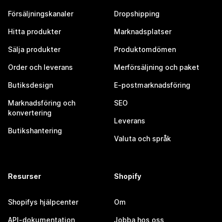
Försäljningskanaler
Dropshipping
Hitta produkter
Marknadsplatser
Sälja produkter
Produktomdömen
Order och leverans
Merförsäljning och paket
Butiksdesign
E-postmarknadsföring
Marknadsföring och
SEO
konvertering
Leverans
Butikshantering
Valuta och språk
Resurser
Shopify
Shopifys hjälpcenter
Om
API-dokumentation
Jobba hos oss