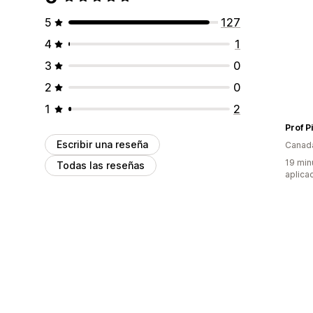
5
127
4
1
3
0
2
0
1
2
Prof P
Escribir una reseña
Canad
19 min
Todas las reseñas
aplica