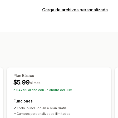
Personalización
Carga de archivos personalizada
Casillas de verificación
Lógica condic
Tipos de archivos
Subida de archivos
Selección múltipl
PNG
JPEG
PSD
PDF
Excel
Imágen
Precios
Gestión de archivos
Fijación de precios condicional
Preci
Campos personalizados
Precios dinámicos
Complementos
Inventario
Actualizaciones automáticas
Plan Básico
$5.99
al mes
o $47.99 al año con un ahorro del 33%
Funciones
Todo lo incluido en el Plan Gratis
Campos personalizados ilimitados