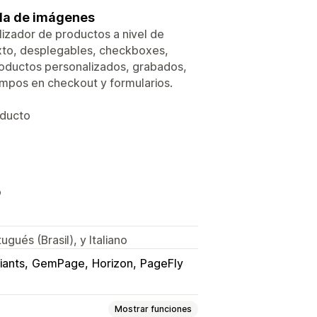
ida de imágenes
zador de productos a nivel de
exto, desplegables, checkboxes,
productos personalizados, grabados,
ampos en checkout y formularios.
oducto
o
gués (Brasil), y Italiano
iants
GemPage
Horizon
PageFly
Mostrar funciones