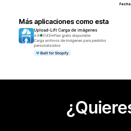
Fecha
Más aplicaciones como esta
Upload‑Lift Carga de imágenes
de 5 estrellas
4.9
(145)
•
Plan gratis disponible
145 reseñas en total
Carga archivos de imágenes para pedidos
personalizados
Built for Shopify
¿Quiere