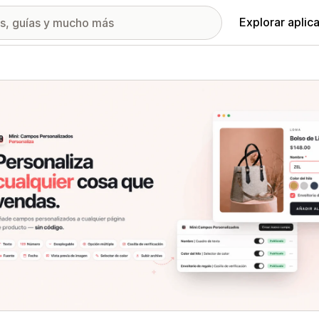
Explorar aplic
ía de imágenes destacadas