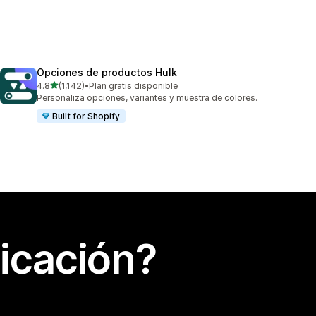
Opciones de productos Hulk
de 5 estrellas
4.8
(1,142)
•
Plan gratis disponible
1142 reseñas en total
Personaliza opciones, variantes y muestra de colores.
Built for Shopify
icación?