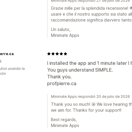
Minimate Apps respondió 27 de julio de 2026
Grazie mille per la splendida recensione! 
usare e che il nostro supporto sia stato all
raccomandazione significa davvero tanto 
Un saluto,
Minimate Apps
ierre.ca
á
I installed the app and 1 minute later 
utos usando la
You guys understand SIMPLE.
ción
Thank you.
profpierre.ca
Minimate Apps respondió 20 de julio de 2026
Thank you so much! 🤩 We love hearing th
we aim for. Thanks for your support!
Best regards,
Minimate Apps