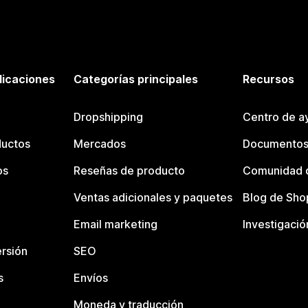
licaciones
Categorías principales
Recursos
Dropshipping
Centro de a
ductos
Mercados
Documentos
os
Reseñas de producto
Comunidad d
Ventas adicionales y paquetes
Blog de Sho
Email marketing
Investigació
rsión
SEO
s
Envíos
Moneda y traducción