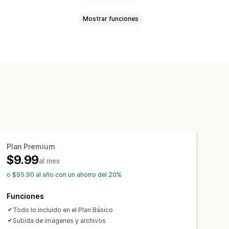
Mostrar funciones
ional
Fechas
Menús desplegables
e
Botones de opciones
es
Videos
ZIP
os personalizados
Plan Premium
$9.99
al mes
o $95.90 al año con un ahorro del 20%
Funciones
Todo lo incluido en el Plan Básico
Subida de imágenes y archivos