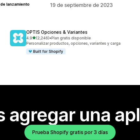
 de lanzamiento
19 de septiembre de 2023
OPTIS Opciones & Variantes
de 5 estrellas
4.9
(2,246)
•
Plan gratis disponible
2246 reseñas en total
Personalizar productos, opciones, variantes y carga
Built for Shopify
s agregar una apl
Prueba Shopify gratis por 3 días