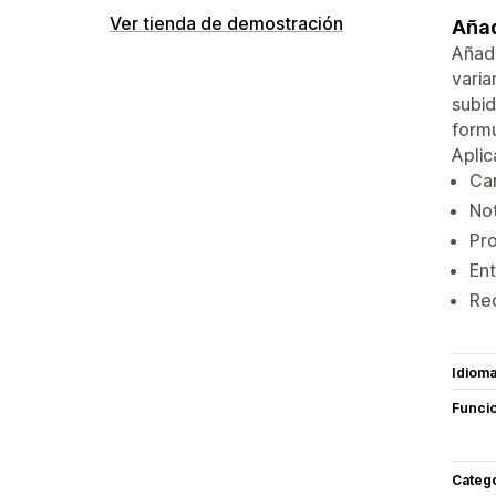
Ver tienda de demostración
Añad
Añade
varia
subid
formu
Aplic
Ca
Not
Pro
Ent
Re
Idiom
Funci
Categ