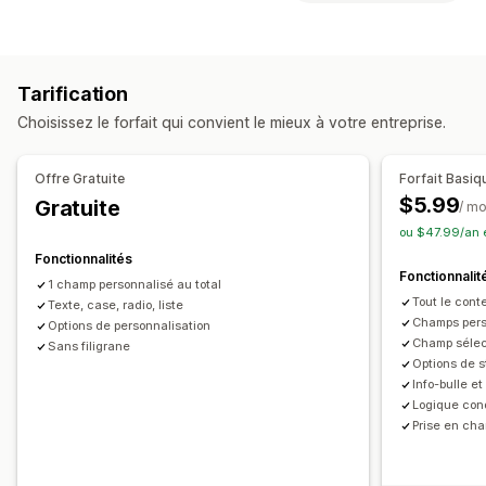
Menus déroulants
Importations de fichiers
Types de fichier
Sélection multiple
Boutons radio
PNG
JPEG
PSD
PDF
Excel
Images
Vidéos
ZIP
Tarification
Tarification
Gestion de fichiers
Tarification conditionnelle
Tarification personnalisée
Choisissez le forfait qui convient le mieux à votre entreprise.
Champs personnalisés
Tarification dynamique
Compléments
Offre Gratuite
Forfait Basiq
Stock
$5.99
Gratuite
/ mo
Mises à jour automatiques
ou $47.99/an 
Fonctionnalités
Fonctionnalit
1 champ personnalisé au total
Tout le conte
Texte, case, radio, liste
Champs perso
Options de personnalisation
Champ sélec
Sans filigrane
Options de 
Info-bulle et
Logique cond
Prise en cha