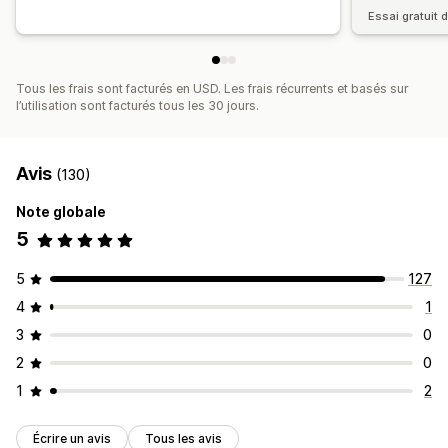
Essai gratuit d
Tous les frais sont facturés en USD. Les frais récurrents et basés sur
l’utilisation sont facturés tous les 30 jours.
Avis
(130)
Note globale
5
5
127
4
1
3
0
2
0
1
2
Écrire un avis
Tous les avis