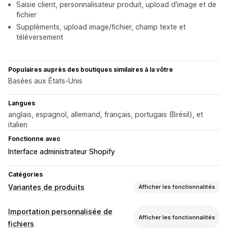
Saisie client, personnalisateur produit, upload d'image et de
fichier
Suppléments, upload image/fichier, champ texte et
téléversement
Populaires auprès des boutiques similaires à la vôtre
Basées aux États-Unis
Langues
anglais, espagnol, allemand, français, portugais (Brésil), et
italien
Fonctionne avec
Interface administrateur Shopify
Catégories
Variantes de produits
Afficher les fonctionnalités
Personnalisation
Importation personnalisée de
Afficher les fonctionnalités
Cases à cocher
Logique conditionnelle
Dates
fichiers