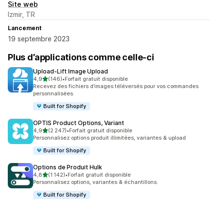
Site web
Izmir, TR
Lancement
19 septembre 2023
Plus d’applications comme celle-ci
Upload‑Lift Image Upload
étoile(s) sur 5
4,9
(146)
•
Forfait gratuit disponible
146 avis au total
Recevez des fichiers d’images téléversés pour vos commandes
personnalisées.
Built for Shopify
OPTIS Product Options, Variant
étoile(s) sur 5
4,9
(2 247)
•
Forfait gratuit disponible
2247 avis au total
Personnalisez options produit illimitées, variantes & upload
Built for Shopify
Options de Produit Hulk
étoile(s) sur 5
4,8
(1 142)
•
Forfait gratuit disponible
1142 avis au total
Personnalisez options, variantes & échantillons.
Built for Shopify