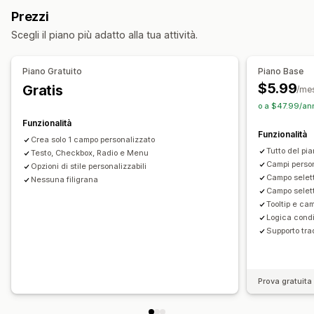
Pulsanti di opzione
Prezzi
Gestione dei file
Prezzi
Scegli il piano più adatto alla tua attività.
Campi personalizzati
Prezzi condizionali
Prezzi personalizzati
Prezzi dinamici
Componenti aggiuntivi
Piano Gratuito
Piano Base
$5.99
Gratis
/me
Scorte
o a $47.99/ann
Aggiornamenti automatici
Funzionalità
Funzionalità
Crea solo 1 campo personalizzato
Tutto del pia
Testo, Checkbox, Radio e Menu
Campi persona
Opzioni di stile personalizzabili
Campo selet
Nessuna filigrana
Campo selet
Tooltip e cam
Logica cond
Supporto tra
Prova gratuita 