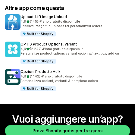
Altre app come questa
Upload‑Lift Image Upload
stelle su 5
4,9
(145)
•
Piano gratuito disponibile
145 recensioni totali
Receive Image file uploads for personalized orders.
Built for Shopify
OPTIS Product Options, Variant
stelle su 5
4,9
(2.247)
•
Piano gratuito disponibile
2247 recensioni totali
Personalize product options variant option w/ text box, add on
Built for Shopify
Opzioni Prodotto Hulk
stelle su 5
4,8
(1.142)
•
Piano gratuito disponibile
1142 recensioni totali
Personalizza opzioni, varianti & campione colore.
Built for Shopify
Vuoi aggiungere un’app?
Prova Shopify gratis per tre giorni