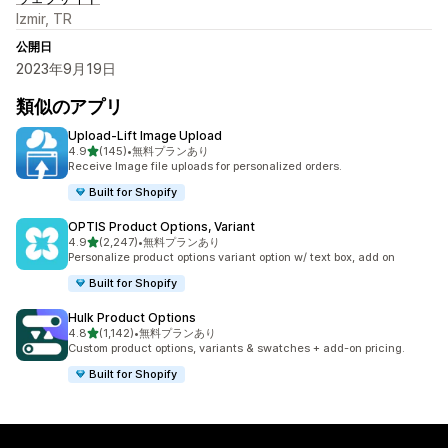
Izmir, TR
公開日
2023年9月19日
類似のアプリ
Upload‑Lift Image Upload
5つ星中
4.9
(145)
•
無料プランあり
合計レビュー数：145件
Receive Image file uploads for personalized orders.
Built for Shopify
OPTIS Product Options, Variant
5つ星中
4.9
(2,247)
•
無料プランあり
合計レビュー数：2247件
Personalize product options variant option w/ text box, add on
Built for Shopify
Hulk Product Options
5つ星中
4.8
(1,142)
•
無料プランあり
合計レビュー数：1142件
Custom product options, variants & swatches + add-on pricing.
Built for Shopify