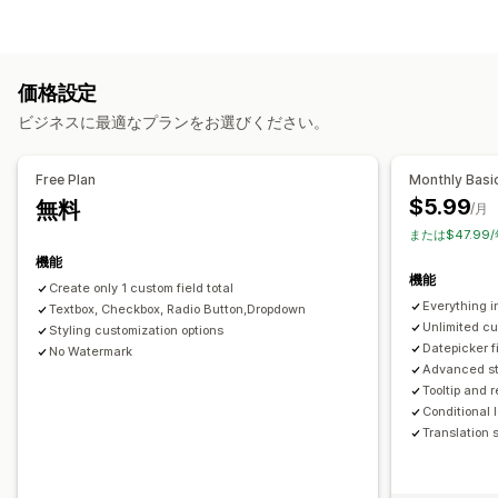
チェックボックス
条件付きロジック
日付
ドロップダウン
ファイルタイプ
ファイルのアップロード
複数選択
ラジオボタン
PNG
JPEG
PSD
PDF
Excel
画像
動画
ZIP
価格
価格設定
ファイル管理
条件ベースの価格設定
カスタム価格
動的価格設定
アドオン
ビジネスに最適なプランをお選びください。
カスタムフィールド
在庫
Free Plan
Monthly Basi
自動更新
$5.99
無料
/月
または$47.99
機能
機能
Create only 1 custom field total
Everything i
Textbox, Checkbox, Radio Button,Dropdown
Unlimited cu
Styling customization options
Datepicker f
No Watermark
Advanced st
Tooltip and 
Conditional l
Translation 