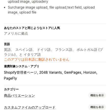
upload image, uploadery
Surcharge image upload, file upload,text field, upload
image, upload file
あなたのストアと同じようなストアに人気
アメリカに拠点
言語
英語、 スペイン語、 ドイツ語、 フランス語、 ポルトガル語 (ブ
ラジル)、と イタリア語
このアプリは日本語に翻訳されていません
連携対象システム・アプリ
Shopify管理者ページ
2048 Variants
GemPages
Horizon
PageFly
カテゴリー
商品バリエーション
機能を表示
カスタマイズ
カスタムファイルのアップロード
機能を表示