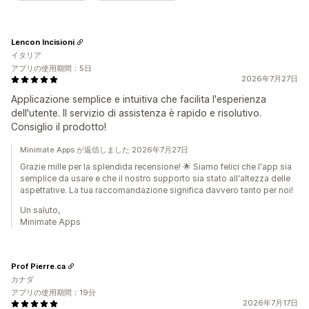
Lencon Incisioni
イタリア
アプリの使用期間：5日
2026年7月27日
Applicazione semplice e intuitiva che facilita l'esperienza
dell'utente. Il servizio di assistenza è rapido e risolutivo.
Consiglio il prodotto!
Minimate Apps が返信しました 2026年7月27日
Grazie mille per la splendida recensione! 🌟 Siamo felici che l'app sia
semplice da usare e che il nostro supporto sia stato all'altezza delle
aspettative. La tua raccomandazione significa davvero tanto per noi!
Un saluto,
Minimate Apps
Prof Pierre.ca
カナダ
アプリの使用期間：19分
2026年7月17日