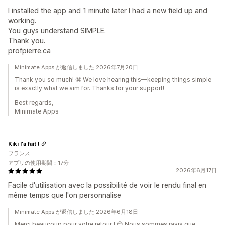
I installed the app and 1 minute later I had a new field up and
working.
You guys understand SIMPLE.
Thank you.
profpierre.ca
Minimate Apps が返信しました 2026年7月20日
Thank you so much! 🤩 We love hearing this—keeping things simple
is exactly what we aim for. Thanks for your support!
Best regards,
Minimate Apps
Kiki l'a fait !
フランス
アプリの使用期間：17分
2026年6月17日
Facile d'utilisation avec la possibilité de voir le rendu final en
même temps que l'on personnalise
Minimate Apps が返信しました 2026年6月18日
Merci beaucoup pour votre retour ! 😊 Nous sommes ravis que