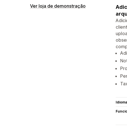
Ver loja de demonstração
Adic
arqu
Adici
clien
uploa
obser
comp
Adi
Not
Pr
Pe
Tax
Idiom
Funci