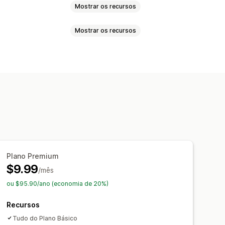
Mostrar os recursos
Mostrar os recursos
l
Datas
Menus suspensos
otões de rádio
s
Vídeos
ZIP
izados
Preços dinâmicos
Plano Premium
$9.99
/mês
ou $95.90/ano (economia de 20%)
Recursos
Tudo do Plano Básico