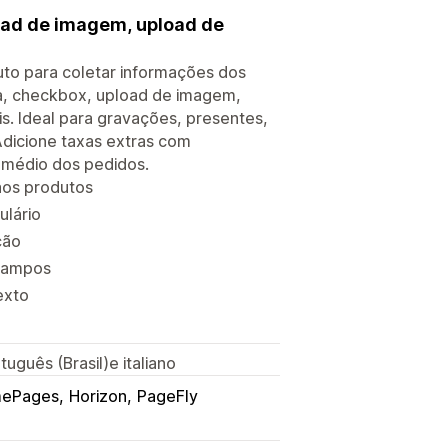
oad de imagem, upload de
uto para coletar informações dos
nsa, checkbox, upload de imagem,
s. Ideal para gravações, presentes,
Adicione taxas extras com
 médio dos pedidos.
aos produtos
ulário
ção
 campos
exto
uguês (Brasil)e italiano
ePages
Horizon
PageFly