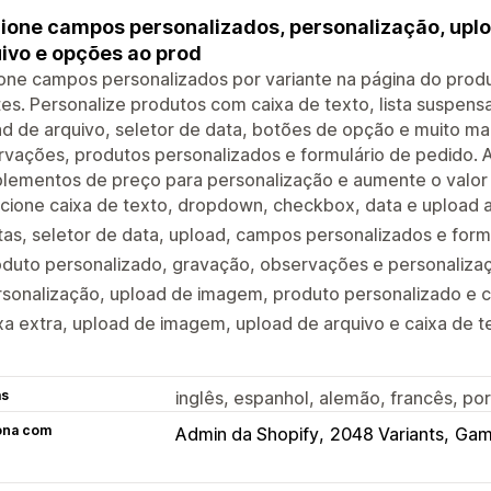
ione campos personalizados, personalização, upl
ivo e opções ao prod
one campos personalizados por variante na página do prod
tes. Personalize produtos com caixa de texto, lista suspe
d de arquivo, seletor de data, botões de opção e muito mai
vações, produtos personalizados e formulário de pedido. 
lementos de preço para personalização e aumente o valor
cione caixa de texto, dropdown, checkbox, data e upload 
as, seletor de data, upload, campos personalizados e form
oduto personalizado, gravação, observações e personaliza
rsonalização, upload de imagem, produto personalizado e
a extra, upload de imagem, upload de arquivo e caixa de t
as
inglês, espanhol, alemão, francês, port
ona com
Admin da Shopify
2048 Variants
Gam