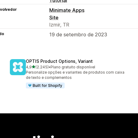
Tutorial
volvedor
Minimate Apps
Site
Izmir, TR
do
19 de setembro de 2023
OPTIS Product Options, Variant
de 5 estrelas
4,9
(2.245)
•
Plano gratuito disponível
2245 avaliações ao todo
Personalize opções e variantes de produtos com caixa
de texto e complementos
Built for Shopify