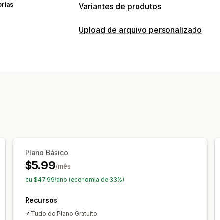
orias
Variantes de produtos
Personalização
Upload de arquivo personalizado
Caixas de seleção
Lógica condiciona
Tipos de arquivo
Upload de arquivo
Várias seleções
B
PNG
JPEG
PSD
PDF
Excel
Imagen
Preços
Gerenciamento de arquivos
Preços condicionais
Preços personal
Campos personalizados
Complementos
Estoque
Atualizações automáticas
Plano Básico
$5.99
/mês
ou $47.99/ano (economia de 33%)
Recursos
Tudo do Plano Gratuito