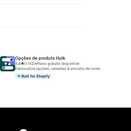
Opções de produto Hulk
de 5 estrelas
4,8
(1.142)
•
Plano gratuito disponível
1142 avaliações ao todo
Personalize opções, variantes & amostra de cores.
Built for Shopify