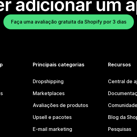
r adicionar um 
Faça uma avaliação gratuita da Shopify por 3 dias
p
Principais categorias
Recursos
Dropshipping
Central de a
os
Marketplaces
Documentaç
Avaliações de produtos
Comunidade
Upsell e pacotes
Blog da Sho
E-mail marketing
Pesquisas