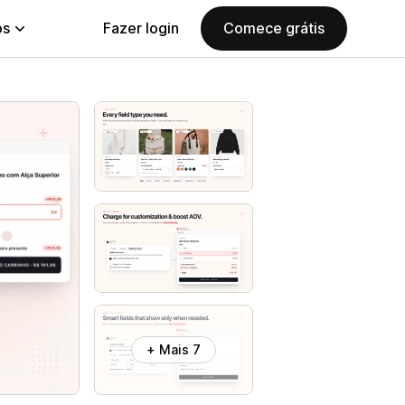
ps
Fazer login
Comece grátis
+ Mais 7