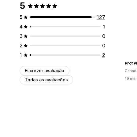
5
5
127
4
1
3
0
2
0
1
2
Prof P
Escrever avaliação
Canad
19 min
Todas as avaliações