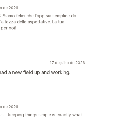
ho de 2026
 Siamo felici che l'app sia semplice da
'altezza delle aspettative. La tua
per noi!
17 de julho de 2026
I had a new field up and working.
ho de 2026
is—keeping things simple is exactly what