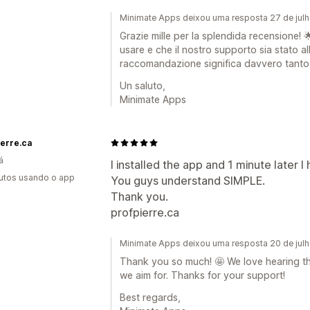
Minimate Apps deixou uma resposta 27 de jul
Grazie mille per la splendida recensione! 
usare e che il nostro supporto sia stato all
raccomandazione significa davvero tanto 
Un saluto,
Minimate Apps
ierre.ca
á
I installed the app and 1 minute later 
utos usando o app
You guys understand SIMPLE.
Thank you.
profpierre.ca
Minimate Apps deixou uma resposta 20 de jul
Thank you so much! 🤩 We love hearing th
we aim for. Thanks for your support!
Best regards,