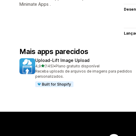
Minimate Apps .
Desen
Lança
Mais apps parecidos
Upload‑Lift Image Upload
de 5 estrelas
4,9
(145)
•
Plano gratuito disponível
145 avaliações ao todo
Receba uploads de arquivos de imagens para pedidos
personalizados.
Built for Shopify