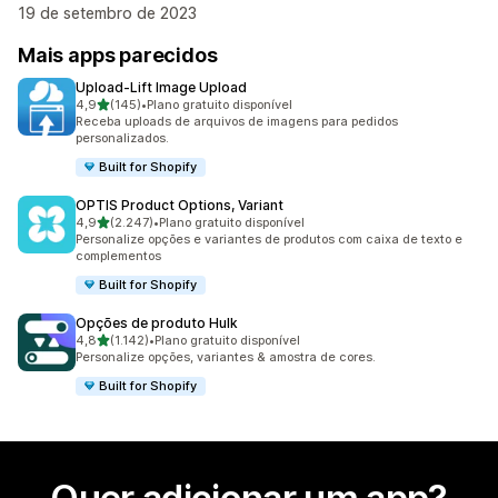
19 de setembro de 2023
Mais apps parecidos
Upload‑Lift Image Upload
de 5 estrelas
4,9
(145)
•
Plano gratuito disponível
145 avaliações ao todo
Receba uploads de arquivos de imagens para pedidos
personalizados.
Built for Shopify
OPTIS Product Options, Variant
de 5 estrelas
4,9
(2.247)
•
Plano gratuito disponível
2247 avaliações ao todo
Personalize opções e variantes de produtos com caixa de texto e
complementos
Built for Shopify
Opções de produto Hulk
de 5 estrelas
4,8
(1.142)
•
Plano gratuito disponível
1142 avaliações ao todo
Personalize opções, variantes & amostra de cores.
Built for Shopify