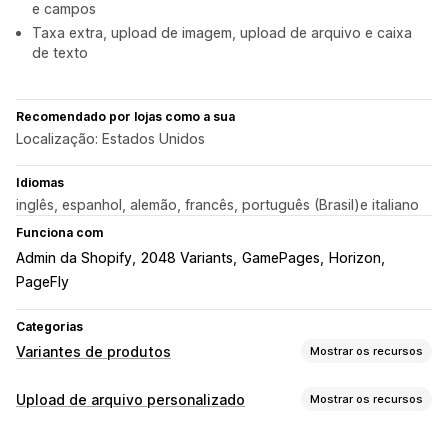
e campos
Taxa extra, upload de imagem, upload de arquivo e caixa
de texto
Recomendado por lojas como a sua
Localização: Estados Unidos
Idiomas
inglês, espanhol, alemão, francês, português (Brasil)e italiano
Funciona com
Admin da Shopify
2048 Variants
GamePages
Horizon
PageFly
Categorias
Variantes de produtos
Mostrar os recursos
Personalização
Upload de arquivo personalizado
Mostrar os recursos
Caixas de seleção
Lógica condicional
Datas
Tipos de arquivo