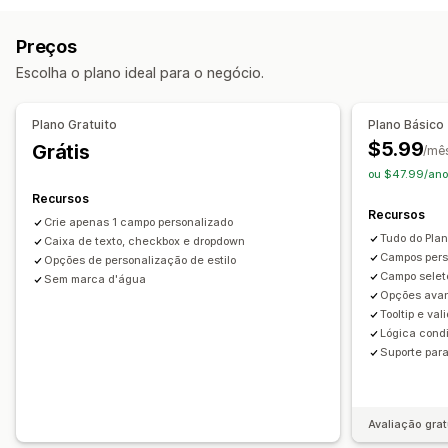
Menus suspensos
Upload de arquivo
Várias seleções
PNG
JPEG
PSD
PDF
Excel
Imagens
Vídeos
ZIP
Botões de rádio
Preços
Gerenciamento de arquivos
Preços
Escolha o plano ideal para o negócio.
Campos personalizados
Preços condicionais
Preços personalizados
Preços dinâmicos
Complementos
Plano Gratuito
Plano Básico
$5.99
Grátis
/mê
Estoque
ou $47.99/ano
Atualizações automáticas
Recursos
Recursos
Crie apenas 1 campo personalizado
Tudo do Plan
Caixa de texto, checkbox e dropdown
Campos perso
Opções de personalização de estilo
Campo selet
Sem marca d'água
Opções avan
Tooltip e val
Lógica cond
Suporte par
Avaliação grat