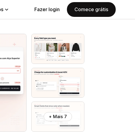
ps
Fazer login
Comece grátis
+ Mais 7