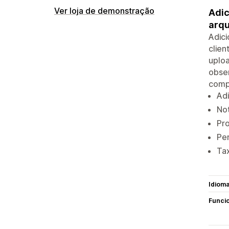
Ver loja de demonstração
Adic
arqu
Adici
clien
uploa
obser
comp
Adi
Not
Pr
Pe
Tax
Idiom
Funci