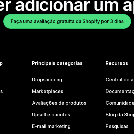
r adicionar um 
Faça uma avaliação gratuita da Shopify por 3 dias
p
Principais categorias
Recursos
Dropshipping
Central de a
os
Marketplaces
Documentaç
Avaliações de produtos
Comunidade
Upsell e pacotes
Blog da Sho
E-mail marketing
Pesquisas