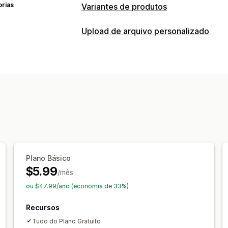
orias
Variantes de produtos
Personalização
Upload de arquivo personalizado
Caixas de seleção
Lógica condiciona
Tipos de arquivo
Upload de arquivo
Várias seleções
B
PNG
JPEG
PSD
PDF
Excel
Imagen
Preços
Gerenciamento de arquivos
Preços condicionais
Preços personal
Campos personalizados
Complementos
Estoque
Atualizações automáticas
Plano Básico
$5.99
/mês
ou $47.99/ano (economia de 33%)
Recursos
Tudo do Plano Gratuito