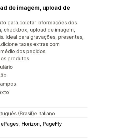
oad de imagem, upload de
uto para coletar informações dos
nsa, checkbox, upload de imagem,
s. Ideal para gravações, presentes,
Adicione taxas extras com
 médio dos pedidos.
aos produtos
ulário
ção
 campos
exto
uguês (Brasil)e italiano
ePages
Horizon
PageFly