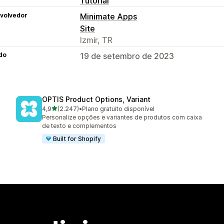
Tutorial
volvedor
Minimate Apps
Site
Izmir, TR
do
19 de setembro de 2023
OPTIS Product Options, Variant
de 5 estrelas
4,9
(2.247)
•
Plano gratuito disponível
2247 avaliações ao todo
Personalize opções e variantes de produtos com caixa
de texto e complementos
Built for Shopify