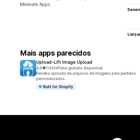
Minimate Apps .
Desen
Lança
Mais apps parecidos
Upload‑Lift Image Upload
de 5 estrelas
4,9
(145)
•
Plano gratuito disponível
145 avaliações ao todo
Receba uploads de arquivos de imagens para pedidos
personalizados.
Built for Shopify