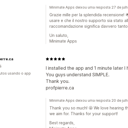
Minimate Apps deixou uma resposta 27 de jul
Grazie mille per la splendida recensione! 
usare e che il nostro supporto sia stato all
raccomandazione significa davvero tanto 
Un saluto,
Minimate Apps
ierre.ca
á
I installed the app and 1 minute later 
utos usando o app
You guys understand SIMPLE.
Thank you.
profpierre.ca
Minimate Apps deixou uma resposta 20 de jul
Thank you so much! 🤩 We love hearing th
we aim for. Thanks for your support!
Best regards,