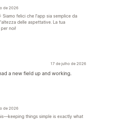
ho de 2026
 Siamo felici che l'app sia semplice da
'altezza delle aspettative. La tua
per noi!
17 de julho de 2026
I had a new field up and working.
ho de 2026
is—keeping things simple is exactly what