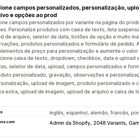
ione campos personalizados, personalização, upl
ivo e opções ao prod
one campos personalizados por variante na página do prod
tes. Personalize produtos com caixa de texto, lista suspe
d de arquivo, seletor de data, botões de opção e muito mai
vações, produtos personalizados e formulário de pedido. 
lementos de preço para personalização e aumente o valor
cione caixa de texto, dropdown, checkbox, data e upload 
as, seletor de data, upload, campos personalizados e form
oduto personalizado, gravação, observações e personaliza
rsonalização, upload de imagem, produto personalizado e
a extra, upload de imagem, upload de arquivo e caixa de t
as
inglês, espanhol, alemão, francês, port
ona com
Admin da Shopify
2048 Variants
Gam