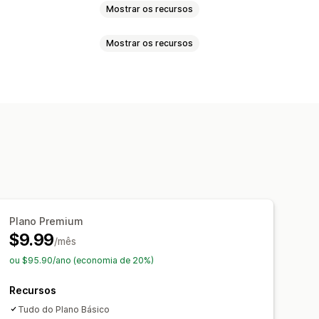
Mostrar os recursos
Mostrar os recursos
l
Datas
Menus suspensos
otões de rádio
s
Vídeos
ZIP
izados
Preços dinâmicos
Plano Premium
$9.99
/mês
ou $95.90/ano (economia de 20%)
Recursos
Tudo do Plano Básico