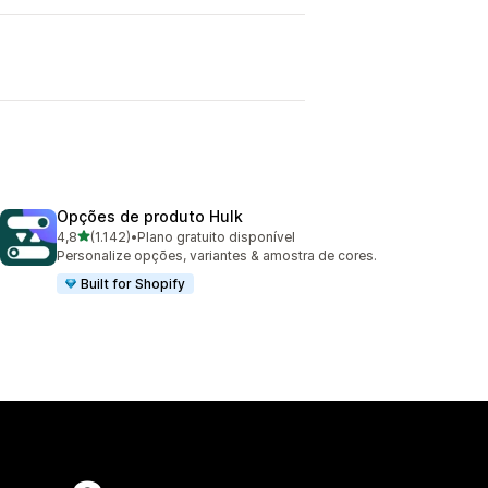
Opções de produto Hulk
de 5 estrelas
4,8
(1.142)
•
Plano gratuito disponível
1142 avaliações ao todo
Personalize opções, variantes & amostra de cores.
Built for Shopify