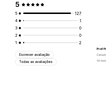
5
5
127
4
1
3
0
2
0
1
2
Prof P
Escrever avaliação
Canad
19 min
Todas as avaliações