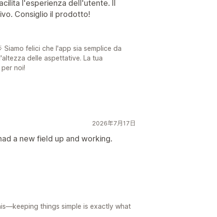
cilita l'esperienza dell'utente. Il
ivo. Consiglio il prodotto!
 Siamo felici che l'app sia semplice da
'altezza delle aspettative. La tua
per noi!
2026年7月17日
I had a new field up and working.
is—keeping things simple is exactly what