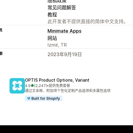
隐私政策
常见问题解答
教程
此开发者不提供直接的简体中文支持。
员
Minimate Apps
网站
Izmir, TR
期
2023年9月19日
OPTIS Product Options, Variant
星（满分 5 星）
4.9
(2,247)
•
提供免费套餐
总共 2247 条评论
通过文本框、附加项个性化定制产品选项和多属性选项
Built for Shopify