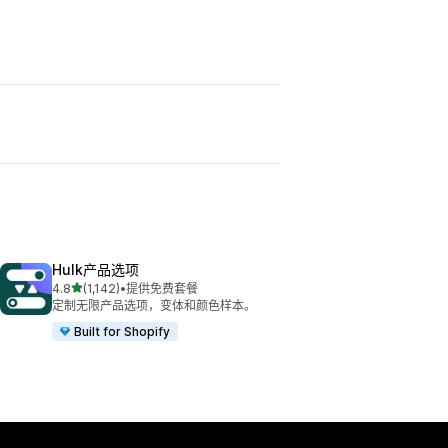
Hulk产品选项
星（满分 5 星）
4.8
(1,142)
•
提供免费套餐
总共 1142 条评论
定制无限产品选项，变体和颜色样本。
Built for Shopify