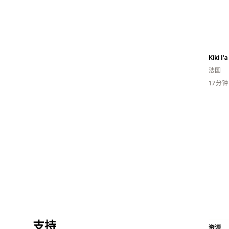
Kiki l'a 
法国
17分
支持
资源