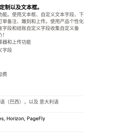
定制以及文本框。
功能。使用文本框、自定义文本字段、下
订单备注、雕刻和上传。使用产品个性化
账字段和结账自定义字段收集自定义备
价！
择器和上传功能
义字段
加费
牙语（巴西），以及 意大利语
es
Horizon
PageFly