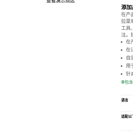
查看演示商店
添加
在产
拉菜
工具
注。
在
在
自
用
针
包含
语言
适配以