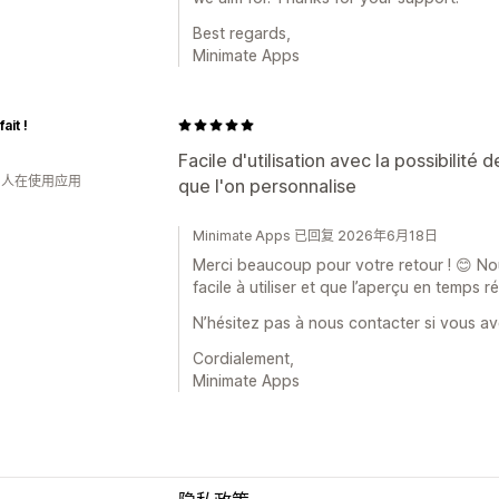
Best regards,
Minimate Apps
fait !
Facile d'utilisation avec la possibilité
钟 人在使用应用
que l'on personnalise
Minimate Apps 已回复 2026年6月18日
Merci beaucoup pour votre retour ! 😊 Nou
facile à utiliser et que l’aperçu en temps r
N’hésitez pas à nous contacter si vous av
Cordialement,
Minimate Apps