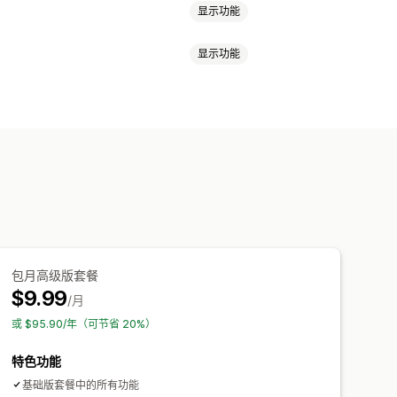
显示功能
显示功能
上传
多选
单选按钮
频
ZIP
务
包月高级版套餐
$9.99
/月
或 $95.90/年（可节省 20%）
特色功能
基础版套餐中的所有功能