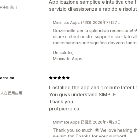
Applicazione semplice e intuitiva che fa
人在使用应用
servizio di assistenza è rapido e risolut
Minimate Apps 已回复 2026年7月27日
Grazie mille per la splendida recensione! 
usare e che il nostro supporto sia stato all
raccomandazione significa davvero tanto 
Un saluto,
Minimate Apps
ierre.ca
I installed the app and 1 minute later 
钟 人在使用应用
You guys understand SIMPLE.
Thank you.
profpierre.ca
Minimate Apps 已回复 2026年7月20日
Thank you so much! 🤩 We love hearing th
we aim for. Thanks for your support!