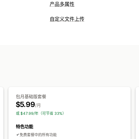
产品多属性
自定义
自定义文件上传
复选框
条件逻辑
日期
下拉菜单
文件
文件类型
定价
PNG
JPEG
PSD
PDF
Excel
图片
视
条件定价
自定义定价
动态定价
附加服
文件管理
库存
自定义字段
自动更新
包月基础版套餐
$5.99
/月
或 $47.99/年（可节省 33%）
特色功能
免费套餐中的所有功能