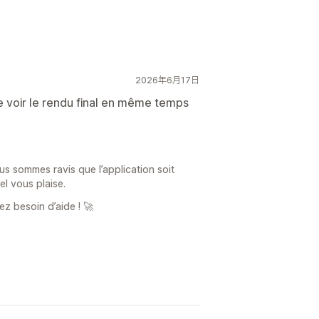
2026年6月17日
 de voir le rendu final en même temps
s sommes ravis que l’application soit
éel vous plaise.
ez besoin d’aide ! 🚀