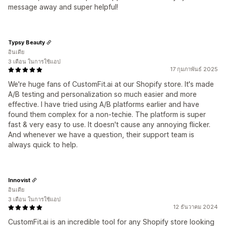
message away and super helpful!
Typsy Beauty
อินเดีย
3 เดือน ในการใช้แอป
17 กุมภาพันธ์ 2025
We're huge fans of CustomFit.ai at our Shopify store. It's made
A/B testing and personalization so much easier and more
effective. I have tried using A/B platforms earlier and have
found them complex for a non-techie. The platform is super
fast & very easy to use. It doesn't cause any annoying flicker.
And whenever we have a question, their support team is
always quick to help.
Innovist
อินเดีย
3 เดือน ในการใช้แอป
12 ธันวาคม 2024
CustomFit.ai is an incredible tool for any Shopify store looking