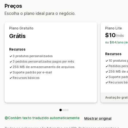
Preços personalizados
Preços
Escolha o plano ideal para o negócio.
Plano Gratuito
Plano Lite
$10
Grátis
/mês
ou $84/ano (e
Recursos
Recursos
3 produtos personalizados
10 produtos 
3 pedidos personalizados pagos por mês
Pedidos pers
256 MB de armazenamento de arquivos
256 MB de 
Suporte padrão por e-mail
Suporte padr
Recursos básicos
Recursos bá
Avaliação grat
Contém texto traduzido automaticamente
Mostrar original