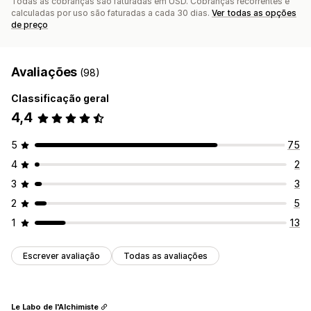
Todas as cobranças são faturadas em USD. Cobranças recorrentes e
calculadas por uso são faturadas a cada 30 dias.
Ver todas as opções
de preço
Avaliações
(98)
Classificação geral
4,4
5
75
4
2
3
3
2
5
1
13
Escrever avaliação
Todas as avaliações
Le Labo de l'Alchimiste