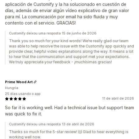
aplicación de Customify y la ha solucionado en cuestión de
días, además de enviar algún vídeo explicativo de gran valor
para mí. La comunicación por email ha sido fluida y muy
contento con el servicio. GRACIAS!
Customify deixou uma resposta 15 de junho de 2026
Thank you so much for your kind words! We’re really glad our team
was able to help resolve the issue with the Customify app quickly and
provide clear, helpful video explanations along the way. It means a lot
to hear that the communication and support met your expectations.
We truly appreciate your feedback - ¡muchísimas gracias!
Prime Wood Art
Hungria
25 dias usando o app
11 de abril de 2026
So far it is working well. Had a technical issue but support team
was quick to fix it.
Customify deixou uma resposta 13 de abril de 2026
Thanks so much for the 5-star review! 🙌 Glad to hear everything is
working well now.