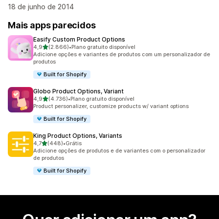
18 de junho de 2014
Mais apps parecidos
Easify Custom Product Options
de 5 estrelas
4,9
(2.866)
•
Plano gratuito disponível
2866 avaliações ao todo
Adicione opções e variantes de produtos com um personalizador de
produtos
Built for Shopify
Globo Product Options, Variant
de 5 estrelas
4,9
(4.736)
•
Plano gratuito disponível
4736 avaliações ao todo
Product personalizer, customize products w/ variant options
Built for Shopify
King Product Options, Variants
de 5 estrelas
4,7
(448)
•
Grátis
448 avaliações ao todo
Adicione opções de produtos e de variantes com o personalizador
de produtos
Built for Shopify