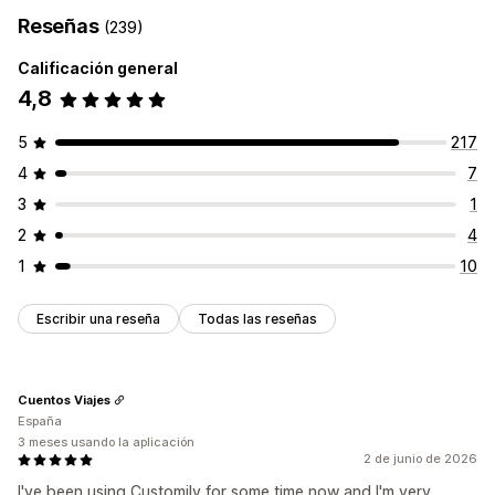
Reseñas
(239)
Calificación general
4,8
5
217
4
7
3
1
2
4
1
10
Escribir una reseña
Todas las reseñas
Cuentos Viajes
España
3 meses usando la aplicación
2 de junio de 2026
I've been using Customily for some time now and I'm very