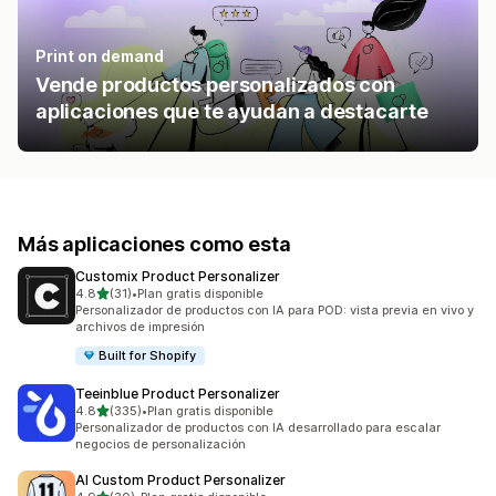
Print on demand
Vende productos personalizados con
aplicaciones que te ayudan a destacarte
Más aplicaciones como esta
Customix Product Personalizer
de 5 estrellas
4.8
(31)
•
Plan gratis disponible
31 reseñas en total
Personalizador de productos con IA para POD: vista previa en vivo y
archivos de impresión
Built for Shopify
Teeinblue Product Personalizer
de 5 estrellas
4.8
(335)
•
Plan gratis disponible
335 reseñas en total
Personalizador de productos con IA desarrollado para escalar
negocios de personalización
AI Custom Product Personalizer