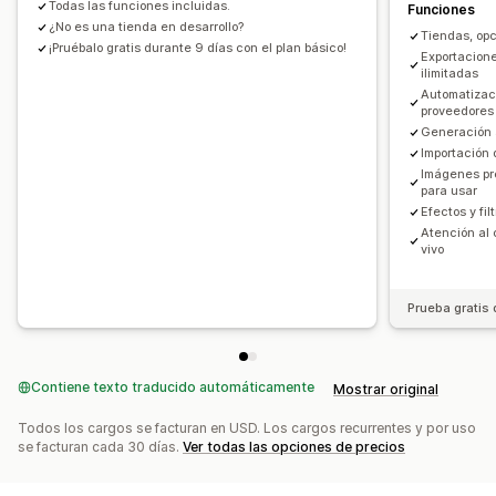
Todas las funciones incluidas.
Funciones
Actualizaciones en tiempo real
Seguimiento de pedidos
¿No es una tienda en desarrollo?
Tiendas, opc
¡Pruébalo gratis durante 9 días con el plan básico!
Exportacione
ilimitadas
Automatizac
proveedores
Generación 
Importación
Imágenes pre
para usar
Efectos y fil
Atención al 
vivo
Prueba gratis 
Contiene texto traducido automáticamente
Mostrar original
Todos los cargos se facturan en USD. Los cargos recurrentes y por uso
se facturan cada 30 días.
Ver todas las opciones de precios