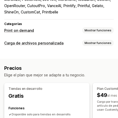
OpenRouter, CutoutPro, VanceAI
Printify, Printful, Gelato
ShineOn, CustomCat, Printbelle
Categorías
Print on demand
Mostrar funciones
Personalización de productos
Carga de archivos personalizada
Mostrar funciones
Etiquetas privadas
Embalaje personalizado
Tipos de archivos
Herramientas de diseño
Generador de prototipos
PNG
JPEG
PSD
PDF
Imágenes
Reglas personalizadas
Personalización
Plantillas personalizadas
Precios
Gestión de archivos
Productos
Elige el plan que mejor se adapte a tu negocio.
Recorte de imagen
Rotación de imagen
Estampado integral
Bolsos
Mantas
Vestimenta
Bordado
Optimización de imagen
Agregar texto
Sombreros
Zapatos
Cristalería
Regalos navideños
Tiendas en desarrollo
Plan Customi
Fuente personalizada
Plantillas
Campos personalizados
Decoración del hogar
Artesanía con láser
Joyas
$49
Gratis
al mes
Conversión de archivo
Edición masiva
Vista previa
Productos para mascotas
Arte mural
Ecológico
Cargo por tran
Importar y exportar
Descarga de archivo
Impresión
artículo de ped
Funciones
usan Customily
Opciones de envío
Disponible solo para tiendas en desarrollo.
Envío personalizado
Preparación general