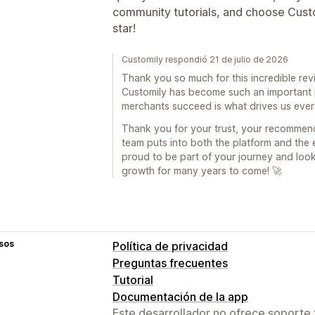
community tutorials, and choose Custo
star!
Customily respondió 21 de julio de 2026
Thank you so much for this incredible revie
Customily has become such an important p
merchants succeed is what drives us ever
Thank you for your trust, your recommend
team puts into both the platform and the 
proud to be part of your journey and loo
growth for many years to come! 🚀
sos
Política de privacidad
Preguntas frecuentes
Tutorial
Documentación de la app
Este desarrollador no ofrece soporte 