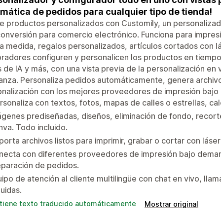
mática de pedidos para cualquier tipo de tienda!
 productos personalizados con Customily, un personalizad
conversión para comercio electrónico. Funciona para impre
a medida, regalos personalizados, artículos cortados con l
adores configuren y personalicen los productos en tiempo r
os de IA y más, con una vista previa de la personalización en
anza. Personaliza pedidos automáticamente, genera archivos 
onalización con los mejores proveedores de impresión baj
rsonaliza con textos, fotos, mapas de calles o estrellas, cal
genes prediseñadas, diseños, eliminación de fondo, recort
va. Todo incluido.
porta archivos listos para imprimir, grabar o cortar con láser
necta con diferentes proveedores de impresión bajo deman
paración de pedidos.
ipo de atención al cliente multilingüe con chat en vivo, lla
luidas.
tiene texto traducido automáticamente
Mostrar original