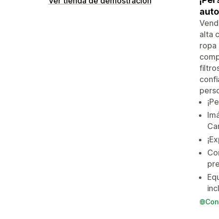
Ver tienda de demostración
auto
Vende
alta 
ropa 
compr
filtr
confi
pers
¡Pe
Imá
Can
¡Ex
Co
pre
Equ
inc
Con