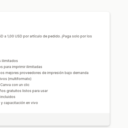
a
Vista previa
Importar y exportar
eral
Actualizaciones en tiempo real
D a 1,00 USD por artículo de pedido. ¡Paga solo por los
 ilimitados
s para imprimir ilimitadas
los mejores proveedores de impresión bajo demanda
ivos (multiformato)
Canva con un clic
s gratuitos listos para usar
 incluidos
 y capacitación en vivo