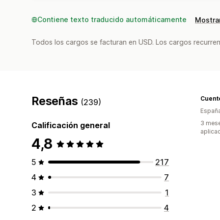
Contiene texto traducido automáticamente
Mostrar
Todos los cargos se facturan en USD. Los cargos recurren
Reseñas
Cuento
(239)
Españ
3 mese
Calificación general
aplica
4,8
5
217
4
7
3
1
2
4