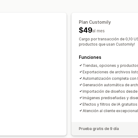
Conversión de archivo
Edición masiv
Ecológico
Descarga de archivo
Impresión
Opciones de envío
Plan Customily
Envío personalizado
Preparación gen
$49
al mes
Seguimiento de pedidos
Cargo por transacción de 0,10 US
productos que usan Customily!
Funciones
Tiendas, opciones y productos
Exportaciones de archivos listo
Automatización completa con 
Generación automática de arch
Importación de diseños desde 
Imágenes prediseñadas y diseño
Efectos y filtros de IA gratuitos
Atención al cliente excepcional
Prueba gratis de 9 día