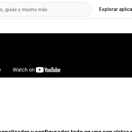
Explorar aplic
ía de imágenes destacadas
sonalizador y configurador todo en uno con vistas 