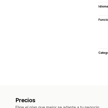
Idiom
Funci
Categ
Precios
Elige el plan que mejor se adapte a tu negocio.