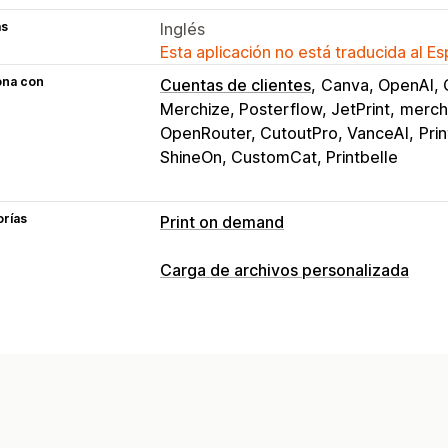
as
Inglés
Esta aplicación no está traducida al E
ona con
Cuentas de clientes
Canva, OpenAI, 
Merchize, Posterflow, JetPrint
merch
OpenRouter, CutoutPro, VanceAI
Prin
ShineOn, CustomCat, Printbelle
orías
Print on demand
Personalización de productos
Carga de archivos personalizada
Etiquetas privadas
Embalaje persona
Tipos de archivos
Generador de prototipos
Personaliza
PNG
JPEG
PSD
PDF
Imágenes
Reg
Productos
Gestión de archivos
Estampado integral
Bolsos
Mantas
Recorte de imagen
Rotación de ima
Zapatos
Cristalería
Regalos navideñ
Agregar texto
Fuente personalizada
Artesanía con láser
Joyas
Productos