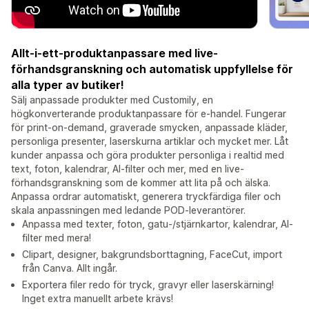
Allt-i-ett-produktanpassare med live-
förhandsgranskning och automatisk uppfyllelse för
alla typer av butiker!
Sälj anpassade produkter med Customily, en
högkonverterande produktanpassare för e-handel. Fungerar
för print-on-demand, graverade smycken, anpassade kläder,
personliga presenter, laserskurna artiklar och mycket mer. Låt
kunder anpassa och göra produkter personliga i realtid med
text, foton, kalendrar, AI-filter och mer, med en live-
förhandsgranskning som de kommer att lita på och älska.
Anpassa ordrar automatiskt, generera tryckfärdiga filer och
skala anpassningen med ledande POD-leverantörer.
Anpassa med texter, foton, gatu-/stjärnkartor, kalendrar, AI-
filter med mera!
Clipart, designer, bakgrundsborttagning, FaceCut, import
från Canva. Allt ingår.
Exportera filer redo för tryck, gravyr eller laserskärning!
Inget extra manuellt arbete krävs!