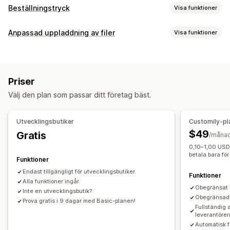
Beställningstryck
Visa funktioner
Produktanpassning
Anpassad uppladdning av filer
Visa funktioner
Privata etiketter
Anpassad paketering
Designverktyg
Filtyper
Generator för modellering
Personlig anpassning
PNG
JPEG
PSD
PDF
Bilder
Anpassade regler
Anpassade mallar
Priser
Filhantering
Produkter
Välj den plan som passar ditt företag bäst.
Bildbeskärning
Bildrotation
Bildoptimering
Lägg till text
All-over-print
Väskor
Filtar
Apparel
Broderi
Hattar
Skor
Anpassat typsnitt
Mallar
Anpassade fält
Filkonvertering
Dryckesartiklar
Julklappar
Heminredning
Laserhantverk
Utvecklingsbutiker
Customily-pl
Massredigering
Förhandsgranskning
Import och export
Smycken
Husdjursprodukter
Väggkonst
Miljövänligt
$49
Gratis
/måna
Filnedladdning
Utskrifter
0,10–1,00 USD i
Leveransalternativ
betala bara fö
Funktioner
Anpassad leverans
Global leverans
Uppdateringar i realtid
Endast tillgängligt för utvecklingsbutiker.
Funktioner
Orderspårning
Alla funktioner ingår.
Obegränsat a
Inte en utvecklingsbutik?
Obegränsad e
Prova gratis i 9 dagar med Basic-planen!
Fullständig
leverantöre
Automatisk f