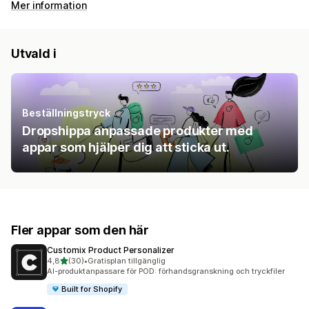
Mer information
Utvald i
Beställningstryck
Dropshippa anpassade produkter med
appar som hjälper dig att sticka ut.
Fler appar som den här
Customix Product Personalizer
av 5 stjärnor
4,8
(30)
•
Gratisplan tillgänglig
30 recensioner totalt
AI-produktanpassare för POD: förhandsgranskning och tryckfiler
Built for Shopify