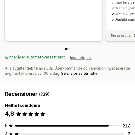
Importera de
Gratis clipa
Gratis AI-eff
Utmärkt supp
Prova gratis i
Innehåller automatöversatt text
Visa original
Alla avgifter debiteras i USD. Återkommande och användningsbaserade
avgifter faktureras var 30:e dag.
Se alla prisalternativ
Recensioner
(239)
Helhetsomdöme
4,8
5
217
4
7