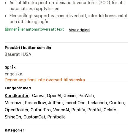
Anslut till olika print-on-demand-leverantörer (POD) för att
automatisera uppfyllelsen
Flerspråkigt supportteam med livechatt, introduktionssamtal
och utbildning ingår
Innehåller automatöversatt text
Visa original
Populärt i butiker som din
Baserat i USA
Språk
engelska
Denna app finns inte översatt till svenska
Fungerar med
Kundkonton
Canva, OpenAI, Gemini, PicWish
Merchize, Posterflow, JetPrint
merchOne, teelaunch, Gooten
OpenRouter, CutoutPro, VanceAI
Printify, Printful, Gelato
ShineOn, CustomCat, Printbelle
Kategorier