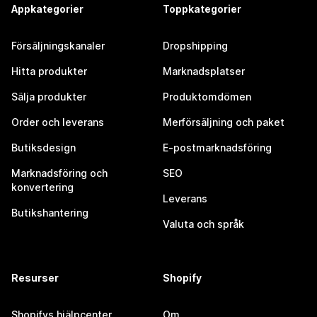
Appkategorier
Toppkategorier
Försäljningskanaler
Dropshipping
Hitta produkter
Marknadsplatser
Sälja produkter
Produktomdömen
Order och leverans
Merförsäljning och paket
Butiksdesign
E-postmarknadsföring
Marknadsföring och
SEO
konvertering
Leverans
Butikshantering
Valuta och språk
Resurser
Shopify
Shopifys hjälpcenter
Om