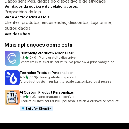
Dados sensíveis, dados do dispositivo e de atividade
Ver dados da equipa e de colaboradores:
Proprietário da loja
Ver e editar dados da loja:
Clientes, produtos, encomendas, descontos, Loja online,
outros dados
Ver detalhes
Mais aplicações como esta
Customily Product Personalizer
de 5 estrelas
4,8
(240)
•
Plano gratuito disponível
240 total de avaliações
Smart product customizer with live preview & print ready files
Teeinblue Product Personalizer
de 5 estrelas
4,8
(336)
•
Plano gratuito disponível
336 total de avaliações
AI product customizer built to scale customized businesses
AI Custom Product Personalizer
de 5 estrelas
4,9
(30)
•
Plano gratuito disponível
30 total de avaliações
Product customizer for POD personalization & customize product
Built for Shopify