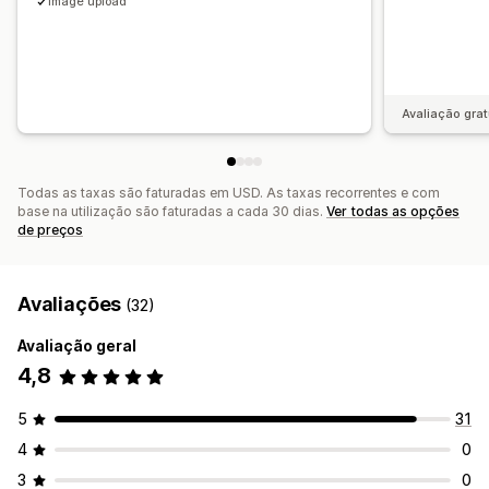
Image upload
Avaliação grat
Todas as taxas são faturadas em USD. As taxas recorrentes e com
base na utilização são faturadas a cada 30 dias.
Ver todas as opções
de preços
Avaliações
(32)
Avaliação geral
4,8
5
31
4
0
3
0