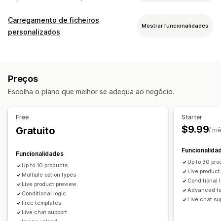
Personalização de produto
Carregamento de ficheiros
Mostrar funcionalidades
Etiquetas próprias
Ferramentas de design
personalizados
Gerador de maquetes
Personalização
Tipos de ficheiro
Modelos personalizados
PNG
JPEG
PSD
PDF
Imagens
ZIP
Regras personalizadas
Produtos
Preços
Gestão de ficheiros
Impressão total
Malas
Cobertores
Vestuário
Bordado
Escolha o plano que melhor se adequa ao negócio.
Recorte de imagem
Otimização de imagem
Chapéus
Sapatos
Copos
Presentes de época festiva
Adicionar texto
Tipo de letra personalizado
Modelos
Decoração do lar
Artesanato a laser
Joalharia
Free
Starter
Campos personalizados
Conversão de ficheiro
Produtos para animais
Orgânico
$9.99
Gratuito
/ m
Pré-visualização
Impressão
Opções de envio
Funcionalida
Funcionalidades
Envio personalizado
Processamento global
Up to 30 pro
Up to 10 products
Atualizações em tempo real
Rastreio de encomendas
Live product
Multiple option types
Conditional 
Live product preview
Advanced t
Conditional logic
Live chat su
Free templates
Live chat support