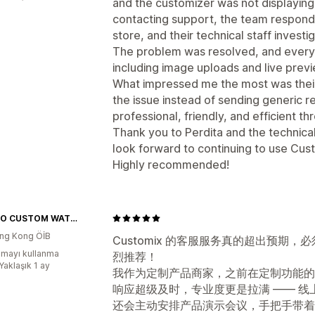
and the customizer was not displaying
contacting support, the team respond
store, and their technical staff investi
The problem was resolved, and everyt
including image uploads and live prev
What impressed me the most was their 
the issue instead of sending generic 
professional, friendly, and efficient t
Thank you to Perdita and the technica
look forward to continuing to use Cus
Highly recommended!
YATSSO CUSTOM WATCHES
ng Kong ÖİB
Customix 的客服服务真的超出预期，必
mayı kullanma
烈推荐！
Yaklaşık 1 ay
我作为定制产品商家，之前在定制功能的
响应超级及时，专业度更是拉满 —— 
还会主动安排产品演示会议，手把手带着