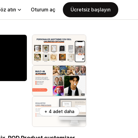
öz atın
Oturum aç
Ücretsiz başlayın
+ 4 adet daha
mix. POD Product customizer