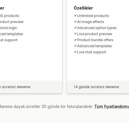
ler
Özellikler
30 products
Unlimited products
roduct preview
AI image effects
ional logic
Advanced option types
ced templates
Live product preview
hat support
Product bundle offers
Advanced templates
Live chat support
k ücretsiz deneme
14 günlük ücretsiz deneme
lanıma dayalı ücretler 30 günde bir faturalandırılır.
Tüm fiyatlandırm