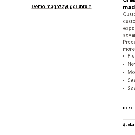
Demo mağazayı görüntüle
made
Cust
custo
expor
advan
Produ
more
Fle
New
Mob
Sea
See
Diller
Şunlarl