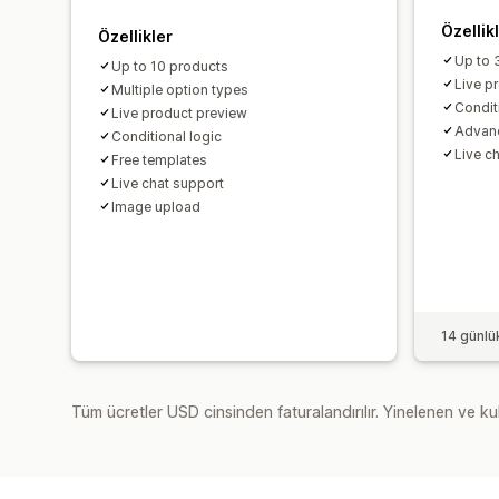
Özellik
Özellikler
Up to 
Up to 10 products
Live p
Multiple option types
Condit
Live product preview
Advan
Conditional logic
Live c
Free templates
Live chat support
Image upload
14 günlü
Tüm ücretler USD cinsinden faturalandırılır. Yinelenen ve kul