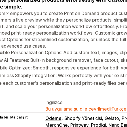
 simple.
omix empowers you to create Print on Demand product cust
mers a live preview while they personalize products, simp
t, and scale your personalization workflow effortlessly. Fr
ced print-ready personalization workflows, Customix grow
ct Options for streamlined customization, or unlock the ful
 advanced use cases.
xible Personalization Options: Add custom text, images, cli
 AI Features: Built-in background remover, face cutout, sk
ile Optimized: Smooth, responsive experience for both yo
mless Shopify Integration: Works perfectly with your exist
 each customer's personalization and print-ready files per 
İngilizce
Bu uygulama şu dile çevrilmedi:Türkçe
a birlikte çalışır:
Ödeme
Shopify Yöneticisi
Gelato, Pr
MerchOne, Printway, Prodigi
Nano Ba