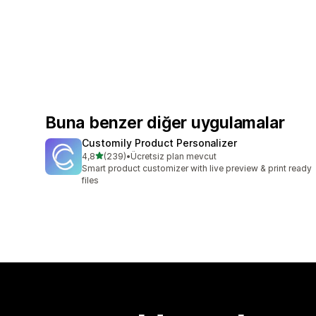
Buna benzer diğer uygulamalar
Customily Product Personalizer
5 yıldız üzerinden
4,8
(239)
•
Ücretsiz plan mevcut
toplam 239 değerlendirme
Smart product customizer with live preview & print ready
files