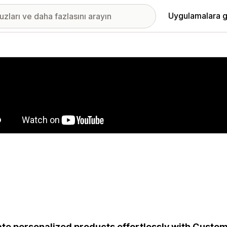
Uygulamalara g
ıkan görsel galerisi
te personalized products effortlessly with Custo