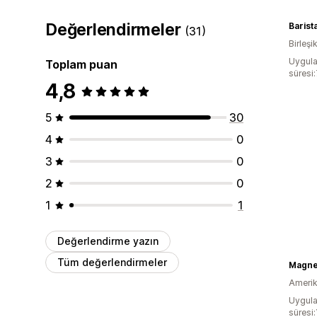
Değerlendirmeler
Barista
(31)
Birleşik
Uygula
Toplam puan
süresi
4,8
5
30
4
0
3
0
2
0
1
1
Değerlendirme yazın
Tüm değerlendirmeler
Magne
Amerika
Uygula
süresi: