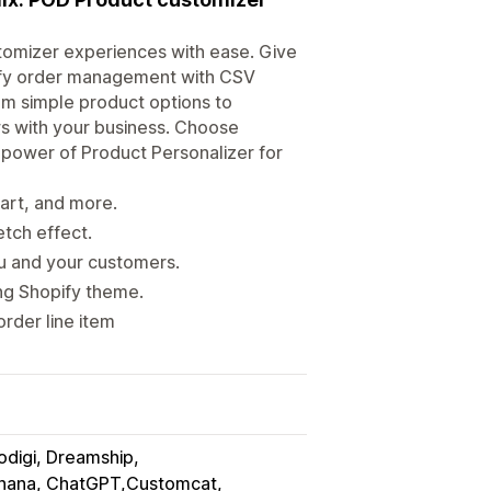
omizer experiences with ease. Give
lify order management with CSV
om simple product options to
s with your business. Choose
l power of Product Personalizer for
part, and more.
etch effect.
u and your customers.
ing Shopify theme.
order line item
odigi, Dreamship
nana, ChatGPT,Customcat