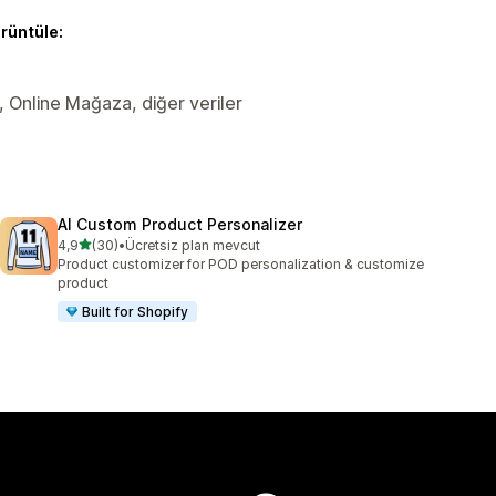
örüntüle:
er, Online Mağaza, diğer veriler
AI Custom Product Personalizer
5 yıldız üzerinden
4,9
(30)
•
Ücretsiz plan mevcut
toplam 30 değerlendirme
Product customizer for POD personalization & customize
product
Built for Shopify