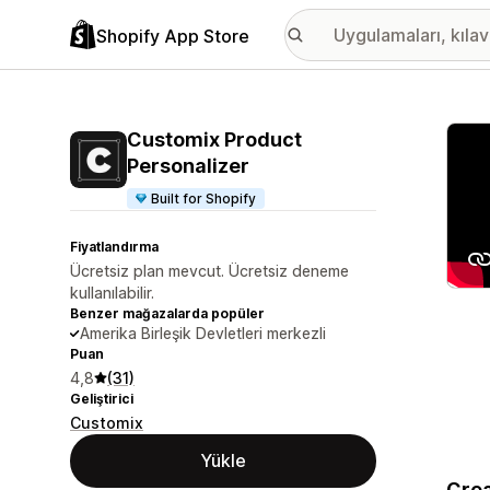
Shopify App Store
Öne ç
Customix Product
Personalizer
Built for Shopify
Fiyatlandırma
Ücretsiz plan mevcut. Ücretsiz deneme
kullanılabilir.
Benzer mağazalarda popüler
Amerika Birleşik Devletleri merkezli
Puan
4,8
(31)
Geliştirici
Customix
Yükle
Crea