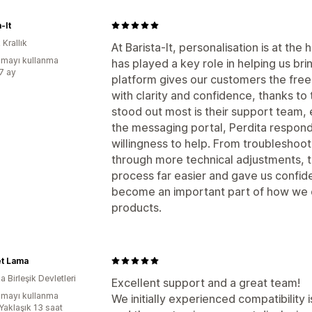
-It
 Krallık
At Barista‑It, personalisation is at th
mayı kullanma
has played a key role in helping us brin
:7 ay
platform gives our customers the fre
with clarity and confidence, thanks to
stood out most is their support team,
the messaging portal, Perdita respond
willingness to help. From troubleshooti
through more technical adjustments, t
process far easier and gave us confid
become an important part of how we 
products.
t Lama
 Birleşik Devletleri
Excellent support and a great team!
mayı kullanma
We initially experienced compatibility 
Yaklaşık 13 saat