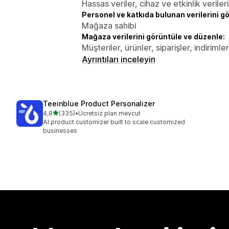
Hassas veriler, cihaz ve etkinlik verileri
Personel ve katkıda bulunan verilerini g
Mağaza sahibi
Mağaza verilerini görüntüle ve düzenle:
Müşteriler, ürünler, siparişler, indiriml
Ayrıntıları inceleyin
Teeinblue Product Personalizer
5 yıldız üzerinden
4,8
(335)
•
Ücretsiz plan mevcut
toplam 335 değerlendirme
AI product customizer built to scale customized
businesses